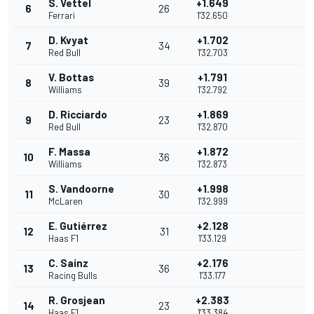
S. Vettel
+1.649
6
26
Ferrari
1'32.650
D. Kvyat
+1.702
7
34
Red Bull
1'32.703
V. Bottas
+1.791
8
39
Williams
1'32.792
D. Ricciardo
+1.869
9
23
Red Bull
1'32.870
F. Massa
+1.872
10
36
Williams
1'32.873
S. Vandoorne
+1.998
11
30
McLaren
1'32.999
E. Gutiérrez
+2.128
12
31
Haas F1
1'33.129
C. Sainz
+2.176
13
36
Racing Bulls
1'33.177
R. Grosjean
+2.383
14
23
Haas F1
1'33.384