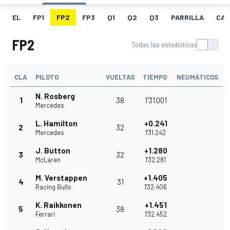
EL
FP1
FP2
FP3
Q1
Q2
Q3
PARRILLA
CAR
FP2
Todas las estadísticas
CLA
PILOTO
VUELTAS
TIEMPO
NEUMÁTICOS
N. Rosberg
1
38
1'31.001
Mercedes
L. Hamilton
+0.241
2
32
Mercedes
1'31.242
J. Button
+1.280
3
32
McLaren
1'32.281
M. Verstappen
+1.405
4
31
Racing Bulls
1'32.406
K. Raikkonen
+1.451
5
38
Ferrari
1'32.452