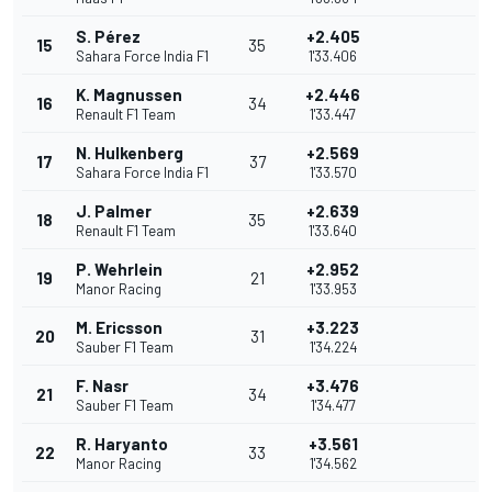
S. Pérez
+2.405
15
35
Sahara Force India F1
1'33.406
K. Magnussen
+2.446
16
34
Renault F1 Team
1'33.447
N. Hulkenberg
+2.569
17
37
Sahara Force India F1
1'33.570
J. Palmer
+2.639
18
35
Renault F1 Team
1'33.640
P. Wehrlein
+2.952
19
21
Manor Racing
1'33.953
M. Ericsson
+3.223
20
31
Sauber F1 Team
1'34.224
F. Nasr
+3.476
21
34
Sauber F1 Team
1'34.477
R. Haryanto
+3.561
22
33
Manor Racing
1'34.562