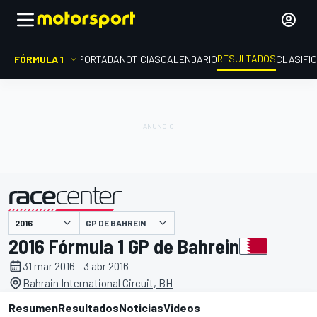
RESULTADOS
FÓRMULA 1
PORTADA
NOTICIAS
CALENDARIO
CLASIFI
GP DE BAHREIN
presentado por
2016 Fórmula 1 GP de Bahrein
31 mar 2016 - 3 abr 2016
Bahrain International Circuit, BH
Resumen
Resultados
Noticias
Videos