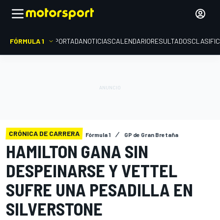
FÓRMULA 1
PORTADA
NOTICIAS
CALENDARIO
RESULTADOS
CLASIFI
CRÓNICA DE CARRERA
Fórmula 1
GP de Gran Bretaña
HAMILTON GANA SIN
DESPEINARSE Y VETTEL
SUFRE UNA PESADILLA EN
SILVERSTONE