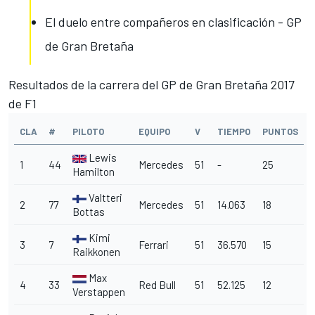
El duelo entre compañeros en clasificación - GP
de Gran Bretaña
Resultados de la carrera del GP de Gran Bretaña 2017
de F1
CLA
#
PILOTO
EQUIPO
V
TIEMPO
PUNTOS
Lewis
1
44
Mercedes
51
-
25
Hamilton
Valtteri
2
77
Mercedes
51
14.063
18
Bottas
Kimi
3
7
Ferrari
51
36.570
15
Raikkonen
Max
4
33
Red Bull
51
52.125
12
Verstappen