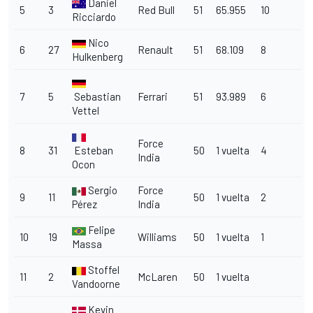
Daniel
5
3
Red Bull
51
65.955
10
Ricciardo
Nico
6
27
Renault
51
68.109
8
Hulkenberg
7
5
Sebastian
Ferrari
51
93.989
6
Vettel
Force
8
31
Esteban
50
1 vuelta
4
India
Ocon
Sergio
Force
9
11
50
1 vuelta
2
Pérez
India
Felipe
10
19
Williams
50
1 vuelta
1
Massa
Stoffel
11
2
McLaren
50
1 vuelta
Vandoorne
Kevin