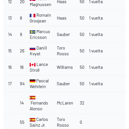
12
20
Haas
50
1 vuelta
Magnussen
Romain
13
8
Haas
50
1 vuelta
Grosjean
Marcus
14
9
Sauber
50
1 vuelta
Ericsson
Daniil
Toro
15
26
50
1 vuelta
Kvyat
Rosso
Lance
16
18
Williams
50
1 vuelta
Stroll
Pascal
17
94
Sauber
50
1 vuelta
Wehrlein
14
Fernando
McLaren
32
Alonso
Carlos
Toro
55
0
Sainz Jr.
Rosso