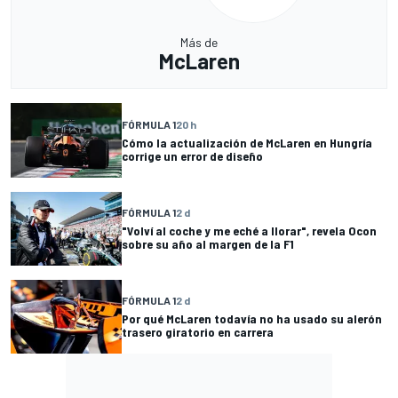
Más de
McLaren
FÓRMULA 1
20 h
Cómo la actualización de McLaren en Hungría
corrige un error de diseño
FÓRMULA 1
2 d
"Volví al coche y me eché a llorar", revela Ocon
sobre su año al margen de la F1
FÓRMULA 1
2 d
Por qué McLaren todavía no ha usado su alerón
trasero giratorio en carrera