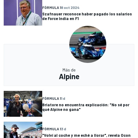
FÓRMULA 1
8 oct 2024
Szafnauer reconoce haber pagado los salarios
de Force India en F1
Más de
Alpine
FÓRMULA 1
1 d
Briatore no encuentra explicación: "No sé por
qué Alpine no gana"
FÓRMULA 1
3 d
"Volví al coche y me eché a llorar", revela Ocon