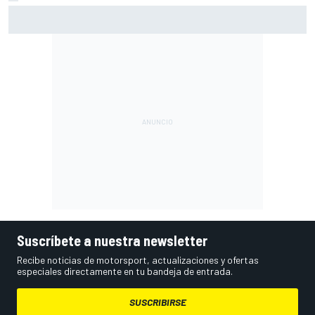
Márquez: "El año pasado marcaba la diferencia en puntos
en los que ahora voy algo peor"
Suscríbete a nuestra newsletter
Recibe noticias de motorsport, actualizaciones y ofertas
especiales directamente en tu bandeja de entrada.
SUSCRIBIRSE