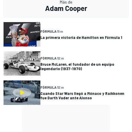
Más de
Adam Cooper
FÓRMULA 1
1 m
La primera victoria de Hamilton en Fórmula 1
FÓRMULA 1
2 m
Bruce McLaren, el fundador de un equipo
legendario (1937-1970)
FÓRMULA 1
2 m
Cuando Star Wars llegó a Mónaco y Raikkonen
fue Darth Vader ante Alonso