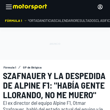
FÓRMULA 1
PORTADA
NOTICIAS
CALENDARIO
RESULTADOS
CLASIFI
Fórmula 1
GP de Bélgica
SZAFNAUER Y LA DESPEDIDA
DE ALPINE F1: "HABÍA GENTE
LLORANDO, NO ME MUERO"
El ex director del equipo Alpine F1, Otmar
Szafnauer, habló del estado actual del equipo y le