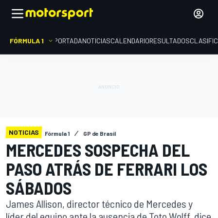
FÓRMULA 1
PORTADA
NOTICIAS
CALENDARIO
RESULTADOS
CLASIFI
NOTICIAS
Fórmula 1
GP de Brasil
MERCEDES SOSPECHA DEL
PASO ATRÁS DE FERRARI LOS
SÁBADOS
James Allison, director técnico de Mercedes y
líder del equipo ante la ausencia de Toto Wolff, dice