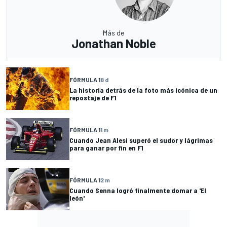
Más de
Jonathan Noble
FÓRMULA 1
8 d
La historia detrás de la foto más icónica de un
repostaje de F1
FÓRMULA 1
1 m
Cuando Jean Alesi superó el sudor y lágrimas
para ganar por fin en F1
FÓRMULA 1
2 m
Cuando Senna logró finalmente domar a 'El
león'