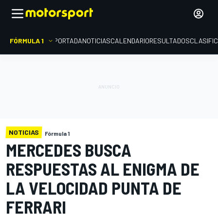
FÓRMULA 1
PORTADA
NOTICIAS
CALENDARIO
RESULTADOS
CLASIFI
NOTICIAS
Fórmula 1
MERCEDES BUSCA
RESPUESTAS AL ENIGMA DE
LA VELOCIDAD PUNTA DE
FERRARI