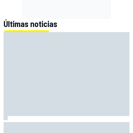
Últimas noticias
Alex Márquez: "Ganar a las Aprilia será imposible. Sin la
caída de Raúl, habrían terminado top 4"