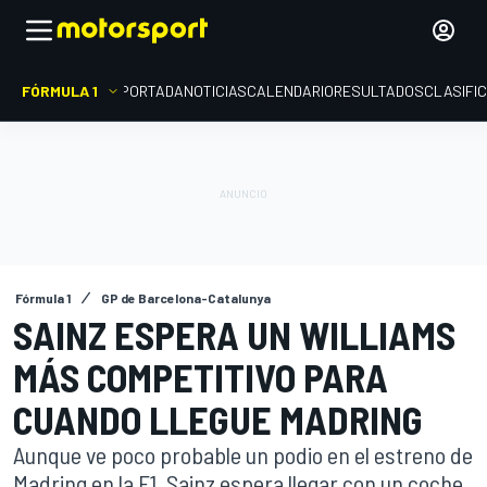
FÓRMULA 1
PORTADA
NOTICIAS
CALENDARIO
RESULTADOS
CLASIFI
Fórmula 1
GP de Barcelona-Catalunya
SAINZ ESPERA UN WILLIAMS
MÁS COMPETITIVO PARA
CUANDO LLEGUE MADRING
Aunque ve poco probable un podio en el estreno de
Madring en la F1, Sainz espera llegar con un coche