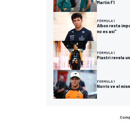
Martin F1
FÓRMULA 1
Albon resta impo
no es así"
FÓRMULA 1
Piastri revela u
FÓRMULA 1
Norris ve el mis
Compa