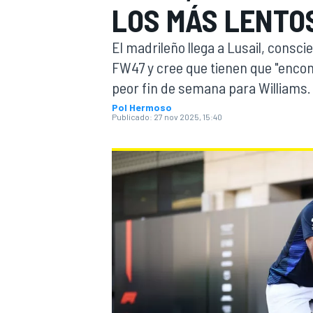
LOS MÁS LENTO
INDYCAR
WRC
El madrileño llega a Lusail, consci
FW47 y cree que tienen que "encont
peor fin de semana para Williams.
Pol Hermoso
Publicado:
27 nov 2025, 15:40
WEC
FÓRMULA E