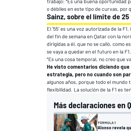
trabajo: "Es una buena oportunidad pa
o débiles en este tipo de curvas, por 
Sainz, sobre el límite de 2
El '55' es una voz autorizada de la F1
del fin de semana en Qatar con la no
dirigidas a él, que no se calló, como 
se vaya a quedar en el futuro en la F1.
"Es una cosa temporal, no creo que va
He visto comentarios diciendo que
estrategia, pero no cuando son pa
MÁS CATEGORÍAS
algunos años, porque todo el mundo t
flexibilidad. La solución de la F1 es t
Más declaraciones en Q
FÓRMULA 1
Alonso revela q