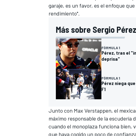
garaje, es un favor, es el enfoque qu
rendimiento".
Más sobre Sergio Pérez
FÓRMULA 1
Pérez, tras el 
deprisa"
FÓRMULA 1
Pérez niega que 
F1
Junto con
Max Verstappen
, el mexic
máximo responsable de la escudería di
cuando el monoplaza funciona bien, ve
que haya cogido un poco de confianza