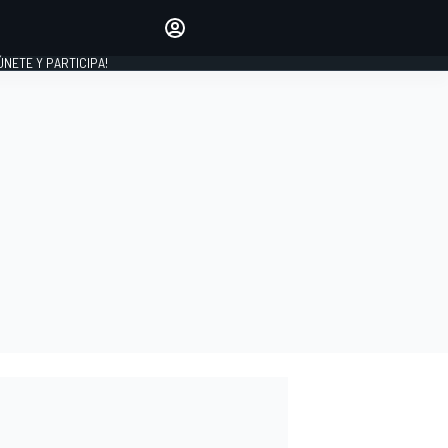
Haz que tu voz se escuche
comentando los artículos
 ÚNETE Y PARTICIPA!
INICIAR SESIÓN
EDICIÓN
ESPAÑA