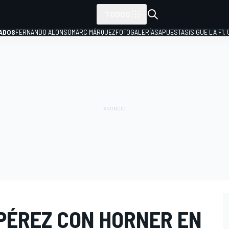
TODOS
ADOS
FERNANDO ALONSO
MARC MÁRQUEZ
FOTOGALERÍAS
APUESTAS
¡SIGUE LA F1,
P
 PÉREZ CON HORNER EN