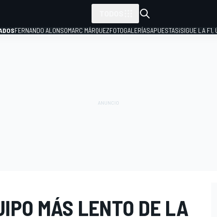
TODOS
ADOS
FERNANDO ALONSO
MARC MÁRQUEZ
FOTOGALERÍAS
APUESTAS
¡SIGUE LA F1,
P
UIPO MÁS LENTO DE LA