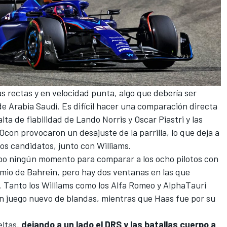
 rectas y en velocidad punta, algo que debería ser
e Arabia Saudí
. Es difícil hacer una comparación directa
alta de fiabilidad de
Lando Norris
y
Oscar Piastri
y las
 Ocon
provocaron un desajuste de la parrilla, lo que deja a
os candidatos, junto con Williams.
bo ningún momento para comparar a los ocho pilotos con
mio de Bahrein, pero hay dos ventanas en las que
Tanto los Williams como los Alfa Romeo y AlphaTauri
n juego nuevo de blandas, mientras que Haas fue por su
eltas,
dejando a un lado el DRS y las batallas cuerpo a