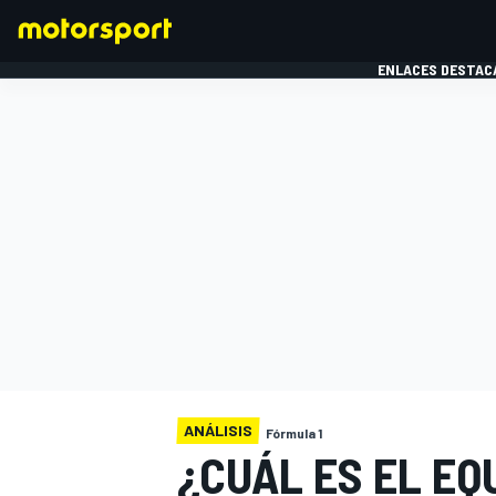
ENLACES DESTAC
FÓRMULA 1
MOTOG
ANÁLISIS
Fórmula 1
¿CUÁL ES EL EQ