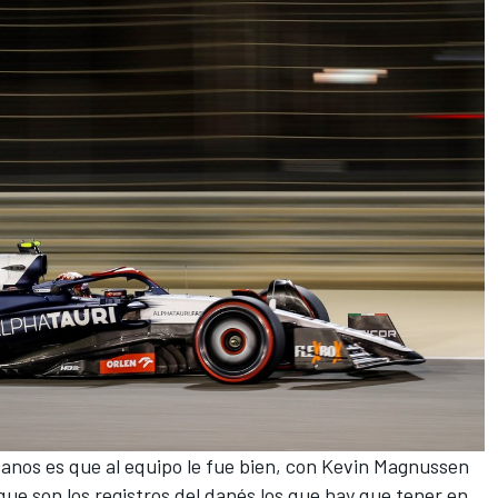
anos es que al equipo le fue bien, con
Kevin Magnussen
 que son los registros del danés los que hay que tener en