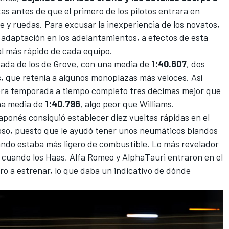
tas antes de que el primero de los pilotos entrara en
 y ruedas. Para excusar la inexperiencia de los novatos,
adaptación en los adelantamientos, a efectos de esta
al más rápido de cada equipo.
spada de los de Grove, con una media de
1:40.607
, dos
s
, que retenía a algunos monoplazas más veloces. Así
ra temporada a tiempo completo tres décimas mejor que
na media de
1:40.796
, algo peor que Williams.
japonés consiguió establecer diez vueltas rápidas en el
oso, puesto que le ayudó tener unos neumáticos blandos
cuando estaba más ligero de combustible. Lo más revelador
, cuando los Haas, Alfa Romeo y AlphaTauri entraron en el
 a estrenar, lo que daba un indicativo de dónde