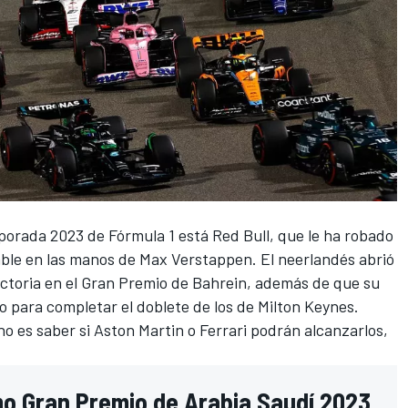
porada 2023 de Fórmula 1
está
Red Bull
, que le ha robado
able en las manos de
Max Verstappen
. El neerlandés abrió
ctoria en el
Gran Premio de Bahrein
, además de que su
o para completar el doblete de los de Milton Keynes.
o es saber si
Aston Martin
o
Ferrari
podrán alcanzarlos,
imo Gran Premio de Arabia Saudí 2023