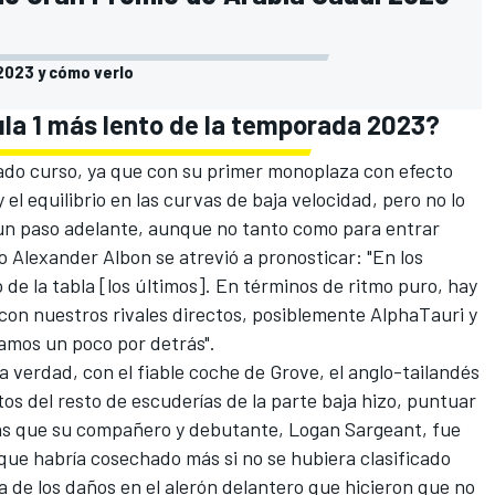
 2023 y cómo verlo
ula 1 más lento de la temporada 2023?
sado curso, ya que con su primer monoplaza con efecto
el equilibrio en las curvas de baja velocidad, pero no lo
n paso adelante, aunque no tanto como para entrar
so
Alexander Albon
se atrevió a pronosticar: "En los
de la tabla [los últimos]. En términos de ritmo puro, hay
on nuestros rivales directos, posiblemente
AlphaTauri
y
amos un poco por detrás".
a verdad, con el fiable coche de Grove, el anglo-tailandés
tos del resto de escuderías de la parte baja hizo, puntuar
ras que su compañero y debutante,
Logan Sargeant
, fue
 que habría cosechado más si no se hubiera clasificado
 de los daños en el alerón delantero que hicieron que no