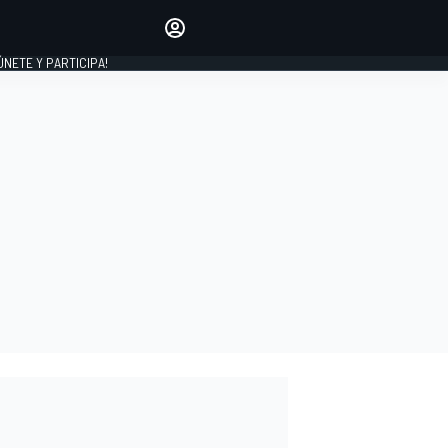
Haz que tu voz se escuche
comentando los artículos
 ÚNETE Y PARTICIPA!
INICIAR SESIÓN
EDICIÓN
ESPAÑA