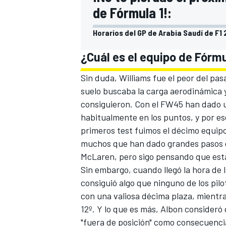
de Fórmula 1!:
Horarios del GP de Arabia Saudí de F1
¿Cuál es el equipo de Fórm
Sin duda,
Williams
fue el peor del pa
suelo buscaba la carga aerodinámica y 
consiguieron. Con el
FW45
han dado u
habitualmente en los puntos, y por e
primeros test fuimos el décimo equipo 
muchos que han dado grandes pasos c
McLaren
, pero sigo pensando que est
Sin embargo, cuando llegó la hora de l
consiguió algo que ninguno de los pilo
con una valiosa décima plaza, mient
12º. Y lo que es más, Albon consideró
"fuera de posición" como consecuencia