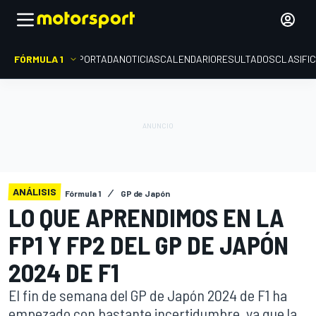
FÓRMULA 1
PORTADA
NOTICIAS
CALENDARIO
RESULTADOS
CLASIFI
ANÁLISIS
Fórmula 1
GP de Japón
LO QUE APRENDIMOS EN LA
FP1 Y FP2 DEL GP DE JAPÓN
2024 DE F1
El fin de semana del GP de Japón 2024 de F1 ha
empezado con bastante incertidumbre, ya que la