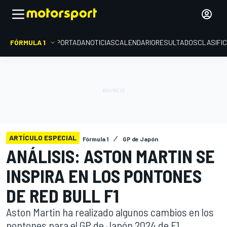
FÓRMULA 1
PORTADA
NOTICIAS
CALENDARIO
RESULTADOS
CLASIFI
ARTÍCULO ESPECIAL
Fórmula 1
GP de Japón
ANÁLISIS: ASTON MARTIN SE
INSPIRA EN LOS PONTONES
DE RED BULL F1
Aston Martin ha realizado algunos cambios en los
pontones para el GP de Japón 2024 de F1