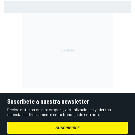
Qué pilotos pasan a la Q2 de MotoGP en Silverstone y
quiénes van a la Q1
Suscríbete a nuestra newsletter
Recibe noticias de motorsport, actualizaciones y ofertas
especiales directamente en tu bandeja de entrada.
SUSCRIBIRSE