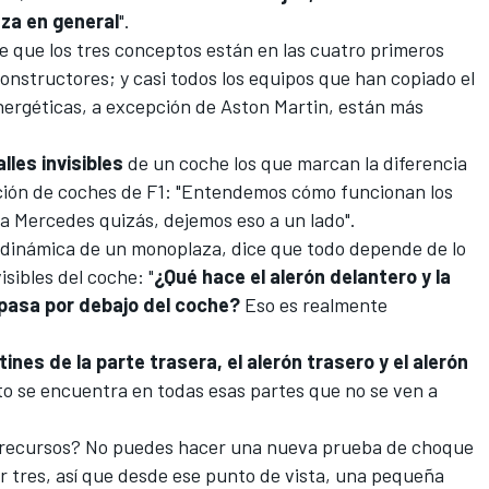
aza en general
".
de que los tres conceptos están en las cuatro primeros
constructores
; y casi todos los equipos que han copiado el
energéticas, a excepción de
Aston Martin
, están más
lles invisibles
de un coche los que marcan la diferencia
ación de coches de F1: "Entendemos cómo funcionan los
r a Mercedes quizás, dejemos eso a un lado".
rodinámica de un monoplaza, dice que todo depende de lo
isibles del coche: "
¿Qué hace el alerón delantero y la
 pasa por debajo del coche?
Eso es realmente
nes de la parte trasera, el alerón trasero y el alerón
o se encuentra en todas esas partes que no se ven a
s recursos? No puedes hacer una nueva
prueba de choque
r tres, así que desde ese punto de vista, una pequeña