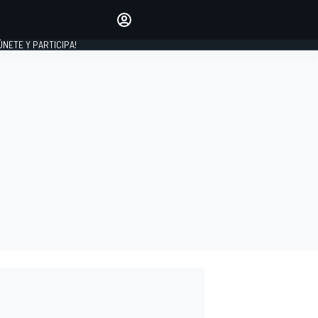
Haz que tu voz se escuche
comentando los artículos
 ÚNETE Y PARTICIPA!
INICIAR SESIÓN
EDICIÓN
ESPAÑA