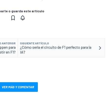
rte o guarda este artículo
O ANTERIOR
SIGUIENTE ARTÍCULO
appen para
¿Cómo sería el circuito de F1 perfecto para la
tir en F1?
IA?
VER MÁS Y COMENTAR