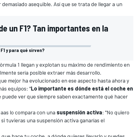
 demasiado asequible. Así que se trata de llegar a un
de un F1? Tan importantes en la
F1 y para qué sirven?
órmula 1
llegan y explotan su máximo de rendimiento en
ilmente sería posible extraer más desarrollo.
 que mejor ha evolucionado en ese aspecto hasta ahora y
ás equipos: "
Lo importante es dónde está el coche en
l se puede ver que siempre saben exactamente qué hacer
 Haas lo compara con una
suspensión activa
: "No quiero
 si tuvieras una suspensión activa ganarías el
 que hace tu coche, a dónde quieres llevarlo y puedes