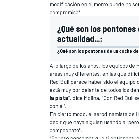
modificación en el morro puede no ser
compromiso".
¿Qué son los pontones 
actualidad...:
¿Qué son los pontones de un coche de 
A lo largo de los años, los equipos de
F
áreas muy diferentes, en las que difíc
Red Bull parece haber sido el equipo
MÁS CATEGORÍAS
está muy por delante de todos los dem
la pista
", dice Molina. "Con Red Bul
con él".
En cierto modo, el aerodinamista de
decir que haya alguien usándola, pero
campeonato".
"Por eso pensamos que si entiendes lo