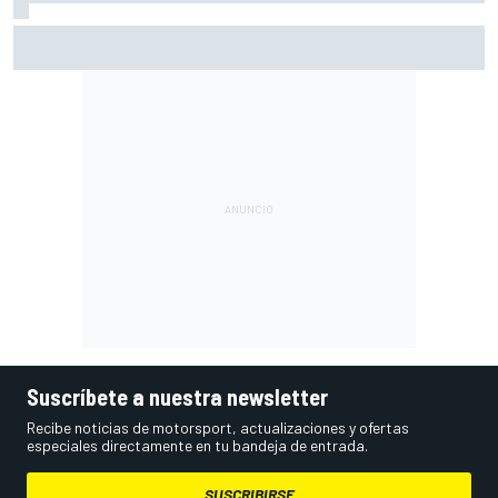
Márquez: "El año pasado marcaba la diferencia en puntos
en los que ahora voy algo peor"
Suscríbete a nuestra newsletter
Recibe noticias de motorsport, actualizaciones y ofertas
especiales directamente en tu bandeja de entrada.
SUSCRIBIRSE