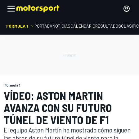
FÓRMULA 1
PORTADA
NOTICIAS
CALENDARIO
RESULTADOS
CLASIFI
Fórmula 1
VÍDEO: ASTON MARTIN
AVANZA CON SU FUTURO
TÚNEL DE VIENTO DE F1
El equipo Aston Martin ha mostrado cómo siguen
las obras de su futuro túnel de viento para la