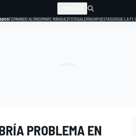
TODOS
ADOS
FERNANDO ALONSO
MARC MÁRQUEZ
FOTOGALERÍAS
APUESTAS
¡SIGUE LA F1,
P
ABRÍA PROBLEMA EN