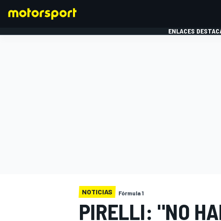
ENLACES DESTAC
FÓRMULA 1
MOTOG
NOTICIAS
Fórmula 1
PIRELLI: "NO H