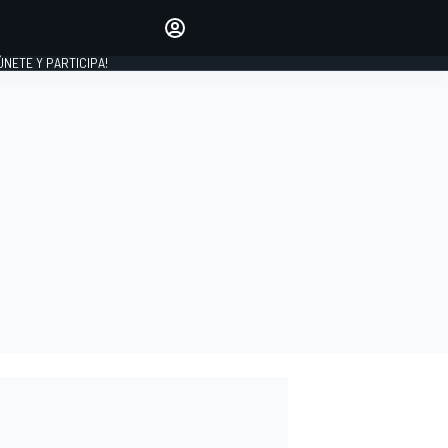
Haz que tu voz se escuche
comentando los artículos
 ÚNETE Y PARTICIPA!
INICIAR SESIÓN
EDICIÓN
ESPAÑA