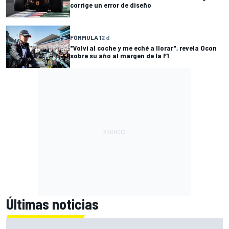
corrige un error de diseño
FÓRMULA 1
2 d
"Volví al coche y me eché a llorar", revela Ocon
sobre su año al margen de la F1
Últimas noticias