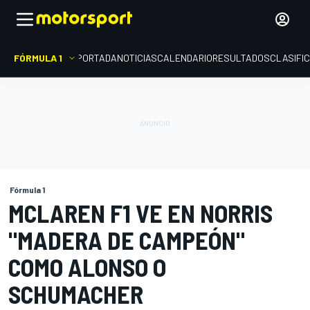
FÓRMULA 1
PORTADA
NOTICIAS
CALENDARIO
RESULTADOS
CLASIFI
Fórmula 1
MCLAREN F1 VE EN NORRIS
"MADERA DE CAMPEÓN"
COMO ALONSO O
SCHUMACHER