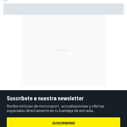
Vowles defiende el proyecto de Williams pese a sus pobres
resultados en 2026
Suscríbete a nuestra newsletter
Recibe noticias de motorsport, actualizaciones y ofertas
especiales directamente en tu bandeja de entrada.
SUSCRIBIRSE