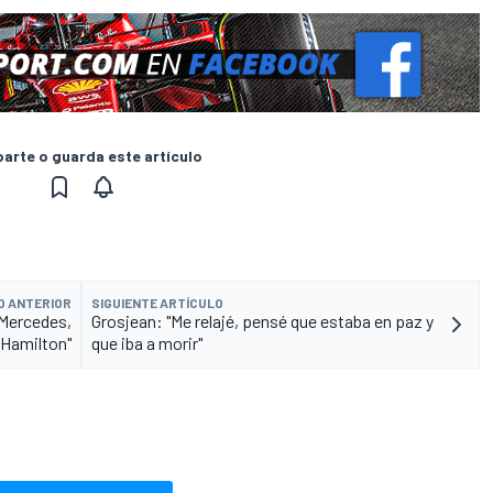
rte o guarda este artículo
O ANTERIOR
SIGUIENTE ARTÍCULO
 Mercedes,
Grosjean: "Me relajé, pensé que estaba en paz y
 Hamilton"
que iba a morir"