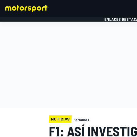
ENLACES DESTAC
FÓRMULA 1
MOTOG
NOTICIAS
Fórmula 1
F1: ASÍ INVESTI