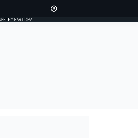
Haz que tu voz se escuche
comentando los artículos
 ÚNETE Y PARTICIPA!
INICIAR SESIÓN
EDICIÓN
ESPAÑA