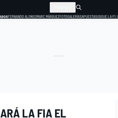
TODOS
ADOS
FERNANDO ALONSO
MARC MÁRQUEZ
FOTOGALERÍAS
APUESTAS
¡SIGUE LA F1,
P
GARÁ LA FIA EL