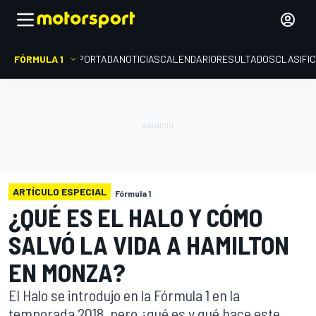
FÓRMULA 1
PORTADA
NOTICIAS
CALENDARIO
RESULTADOS
CLASIFI
ARTÍCULO ESPECIAL
Fórmula 1
¿QUÉ ES EL HALO Y CÓMO
SALVÓ LA VIDA A HAMILTON
EN MONZA?
El Halo se introdujo en la Fórmula 1 en la
temporada 2018, pero ¿qué es y qué hace este