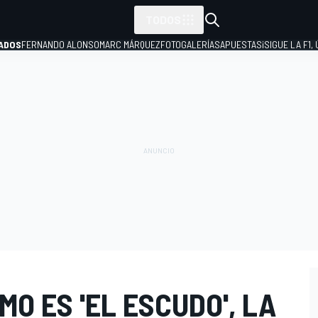
TODOS
ADOS
FERNANDO ALONSO
MARC MÁRQUEZ
FOTOGALERÍAS
APUESTAS
¡SIGUE LA F1,
P
MO ES 'EL ESCUDO', LA