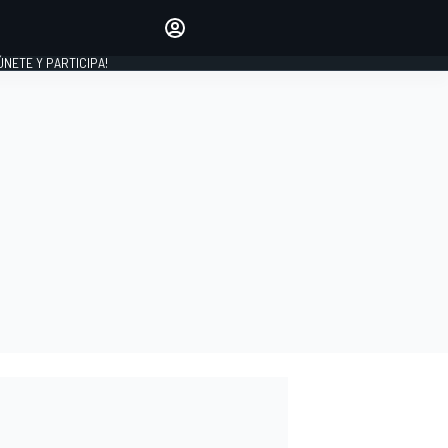
Haz que tu voz se escuche
comentando los artículos
 ÚNETE Y PARTICIPA!
INICIAR SESIÓN
EDICIÓN
ESPAÑA