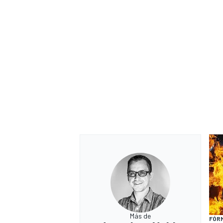
Más de
FÓRM