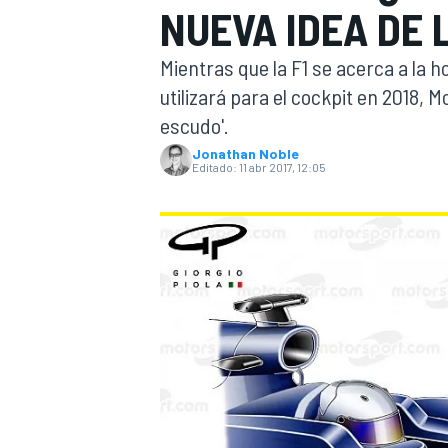
NUEVA IDEA DE 
INDYCAR
WRC
Mientras que la F1 se acerca a la h
utilizará para el cockpit en 2018, 
escudo'.
Jonathan Noble
Editado:
11 abr 2017, 12:05
WEC
FÓRMULA E