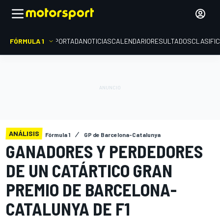
FÓRMULA 1
PORTADA
NOTICIAS
CALENDARIO
RESULTADOS
CLASIFI
ANÁLISIS
Fórmula 1
GP de Barcelona-Catalunya
GANADORES Y PERDEDORES
DE UN CATÁRTICO GRAN
PREMIO DE BARCELONA-
CATALUNYA DE F1