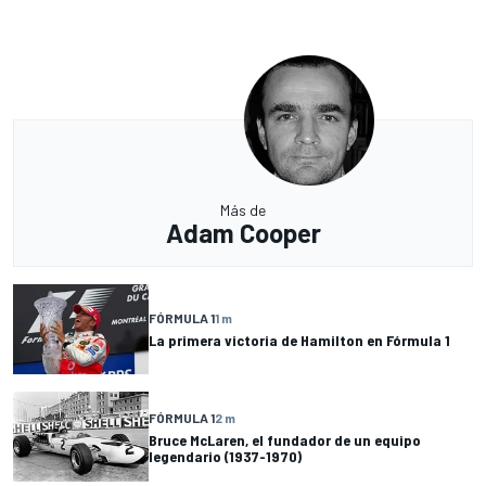
Más de
Adam Cooper
FÓRMULA 1
1 m
La primera victoria de Hamilton en Fórmula 1
FÓRMULA 1
2 m
Bruce McLaren, el fundador de un equipo
legendario (1937-1970)