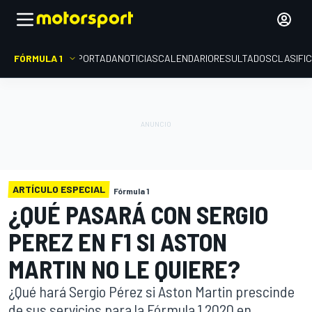
FÓRMULA 1
PORTADA
NOTICIAS
CALENDARIO
RESULTADOS
CLASIFI
ARTÍCULO ESPECIAL
Fórmula 1
¿QUÉ PASARÁ CON SERGIO
PEREZ EN F1 SI ASTON
MARTIN NO LE QUIERE?
¿Qué hará Sergio Pérez si Aston Martin prescinde
de sus servicios para la Fórmula 1 2020 en