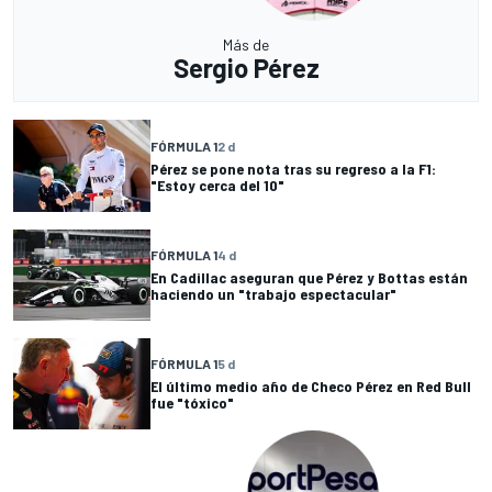
Más de
Sergio Pérez
FÓRMULA 1
2 d
Pérez se pone nota tras su regreso a la F1:
"Estoy cerca del 10"
FÓRMULA 1
4 d
En Cadillac aseguran que Pérez y Bottas están
haciendo un "trabajo espectacular"
FÓRMULA 1
5 d
El último medio año de Checo Pérez en Red Bull
fue "tóxico"