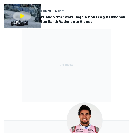
FÓRMULA 1
2 m
Cuando Star Wars llegó a Mónaco y Raikkonen
fue Darth Vader ante Alonso