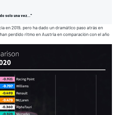
o solo una vez..."
cia en 2019, pero ha dado un dramático paso atrás en
 han perdido ritmo en Austria en comparación con el año