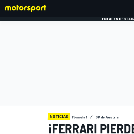
ENLACES DESTAC
FÓRMULA 1
MOTOG
NOTICIAS
Fórmula 1
GP de Austria
¡FERRARI PIERD