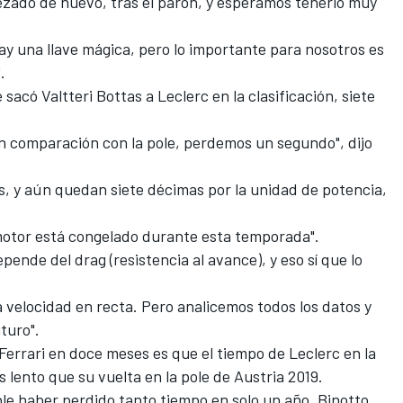
zado de nuevo, tras el parón, y esperamos tenerlo muy
hay una llave mágica, pero lo importante para nosotros es
.
sacó Valtteri Bottas a Leclerc en la clasificación, siete
 en comparación con la pole, perdemos un segundo", dijo
as, y aún quedan siete décimas por la unidad de potencia,
 motor está congelado durante esta temporada".
pende del drag (resistencia al avance), y eso sí que lo
 velocidad en recta. Pero analicemos todos los datos y
turo".
errari en doce meses es que el tiempo de Leclerc en la
lento que su vuelta en la pole de Austria 2019.
le haber perdido tanto tiempo en solo un año, Binotto