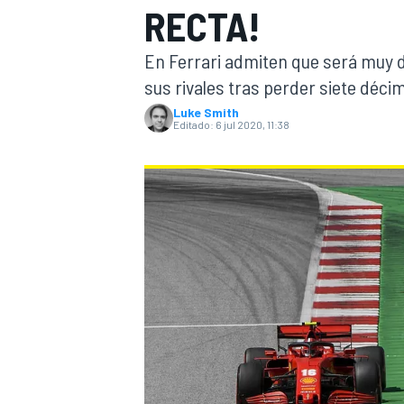
RECTA!
INDYCAR
WRC
En Ferrari admiten que será muy di
sus rivales tras perder siete décim
Luke Smith
Editado:
6 jul 2020, 11:38
WEC
FÓRMULA E