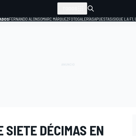
TODOS
ADOS
FERNANDO ALONSO
MARC MÁRQUEZ
FOTOGALERÍAS
APUESTAS
¡SIGUE LA F1,
P
E SIETE DÉCIMAS EN