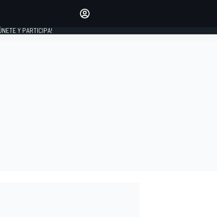
Haz que tu voz se escuche
comentando los artículos
 ÚNETE Y PARTICIPA!
INICIAR SESIÓN
EDICIÓN
ESPAÑA