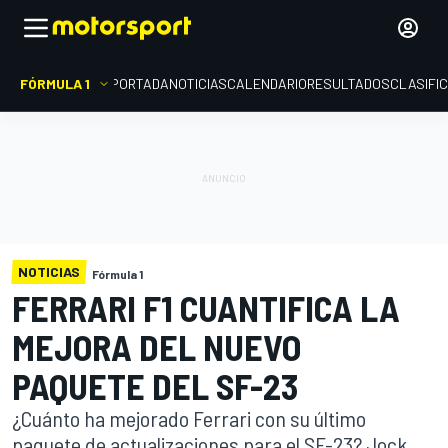
FÓRMULA 1
PORTADA
NOTICIAS
CALENDARIO
RESULTADOS
CLASIFI
NOTICIAS
Fórmula 1
FERRARI F1 CUANTIFICA LA
MEJORA DEL NUEVO
PAQUETE DEL SF-23
¿Cuánto ha mejorado Ferrari con su último
paquete de actualizaciones para el SF-23? Jock