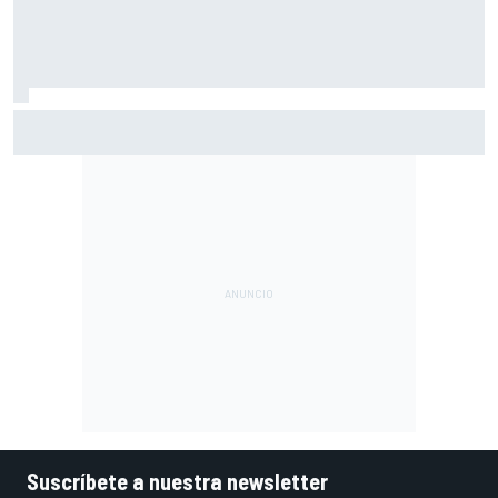
Así vivimos la Práctica de MotoGP en Silverstone (Gran
Bretaña), con Live Timing
Suscríbete a nuestra newsletter