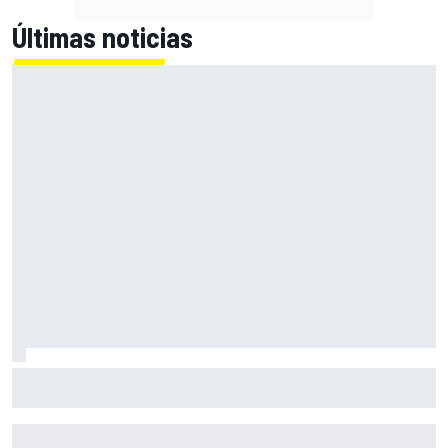
Últimas noticias
El CEO de Porsche confirma que el 718 eléctrico seguirá
adelante