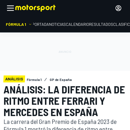
FÓRMULA 1
PORTADA
NOTICIAS
CALENDARIO
RESULTADOS
CLASIFI
ANÁLISIS
Fórmula 1
GP de España
ANÁLISIS: LA DIFERENCIA DE
RITMO ENTRE FERRARI Y
MERCEDES EN ESPAÑA
La carrera del Gran Premio de España 2023 de
Fórmula 1 mostró la diferencia de ritmo entre