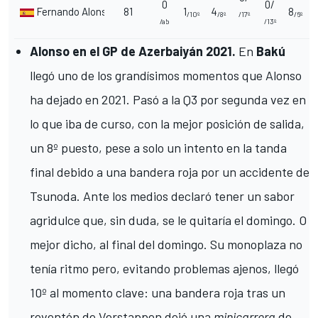
0
0/
Fernando Alonso
81
1
4
8
/10º
/8º
/17º
/6º
/ab
/13º
Alonso en el GP de Azerbaiyán 2021.
En
Bakú
llegó uno de los grandísimos momentos que Alonso
ha dejado en 2021. Pasó a la Q3 por segunda vez en
lo que iba de curso, con la mejor posición de salida,
un 8º puesto, pese a solo un intento en la tanda
final
debido a una bandera roja por un accidente de
Tsunoda
. Ante los medios declaró tener un sabor
agridulce que, sin duda, se le quitaría el domingo. O
mejor dicho, al final del domingo. Su monoplaza no
tenía ritmo pero, evitando problemas ajenos, llegó
10º al momento clave: una bandera roja tras un
reventón de Verstappen dejó una
minicarrera
de