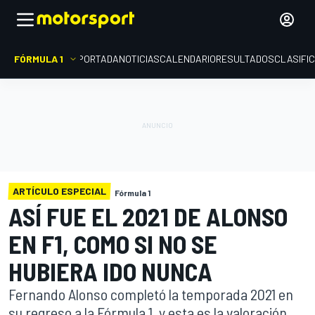
FÓRMULA 1
PORTADA
NOTICIAS
CALENDARIO
RESULTADOS
CLASIFI
ARTÍCULO ESPECIAL
Fórmula 1
ASÍ FUE EL 2021 DE ALONSO
EN F1, COMO SI NO SE
HUBIERA IDO NUNCA
Fernando Alonso completó la temporada 2021 en
su regreso a la Fórmula 1, y esta es la valoración,