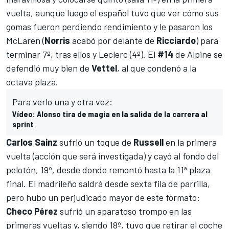
vuelta, aunque luego el español tuvo que ver cómo sus
gomas fueron perdiendo rendimiento y le pasaron los
McLaren
(
Norris
acabó por delante de
Ricciardo
) para
terminar 7º, tras ellos y Leclerc (4º). El
#14
de
Alpine
se
defendió muy bien de
Vettel
, al que condenó a la
octava plaza.
Para verlo una y otra vez:
Vídeo: Alonso tira de magia en la salida de la carrera al
sprint
Carlos Sainz
sufrió un toque de
Russell
en la primera
vuelta (acción que será investigada) y cayó al fondo del
pelotón, 19º, desde donde remontó hasta la 11ª plaza
final. El madrileño saldrá desde sexta fila de parrilla,
pero hubo un perjudicado mayor de este formato:
Checo Pérez
sufrió un aparatoso trompo en las
primeras vueltas y, siendo 18º, tuvo que retirar el coche