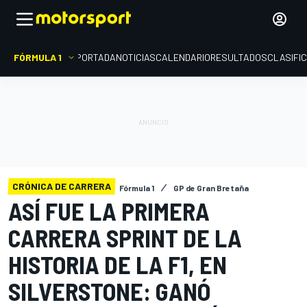
FÓRMULA 1
PORTADA
NOTICIAS
CALENDARIO
RESULTADOS
CLASIFI
CRÓNICA DE CARRERA
Fórmula 1
GP de Gran Bretaña
ASÍ FUE LA PRIMERA
CARRERA SPRINT DE LA
HISTORIA DE LA F1, EN
SILVERSTONE: GANÓ