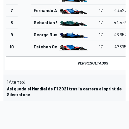
7
Fernando Alonso
17
43.527
8
Sebastian Vettel
17
44.439
9
George Russell
17
46.652
10
Esteban Ocon
17
47.395
VER RESULTADOS
¡Atento!
Así queda el Mundial de F1 2021 tras la carrera al sprint de
Silverstone