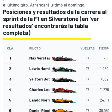
el último giro. Arrancará último el domingo.
Posiciones y resultados de la carrera al
sprint de la F1 en Silverstone (en 'ver
resultados' encontrarás la tabla
completa)
CLA
PILOTO
VUELTAS
TIEMPO
1
Max Verstappen
17
-
2
Lewis Hamilton
17
1.430
3
Valtteri Bottas
17
7.502
4
Charles Leclerc
17
11.278
5
Lando Norris
17
24.111
6
Daniel Ricciardo
17
30.959