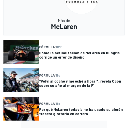
Más de
McLaren
FÓRMULA 1
12 h
Cómo la actualización de McLaren en Hungría
corrige un error de diseño
FÓRMULA 1
1 d
"Volví al coche y me eché a llorar", revela Ocon
sobre su año al margen de la F1
FÓRMULA 1
1 d
Por qué McLaren todavía no ha usado su alerón
trasero giratorio en carrera