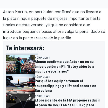
Aston Martin, en particular, confirmó que no llevará a
la pista ningún paquete de mejoras importante hasta
finales de este verano, ya que no considera que
introducir pequeños pasos ahora valga la pena, dado su
lugar en la parte trasera de la parrilla.
Te interesará:
FÓRMULA 1
Alonso confirma que Aston no es su
única opción en F1: "Estoy abierto a
muchos escenarios"
FÓRMULA 1
Por qué los equipos temen el
«superclipping» y «lift and coast» en
Barcelona
FÓRMULA 1
El presidente de la FIA propone reducir
el peso de los F1 en casi 150 kg para