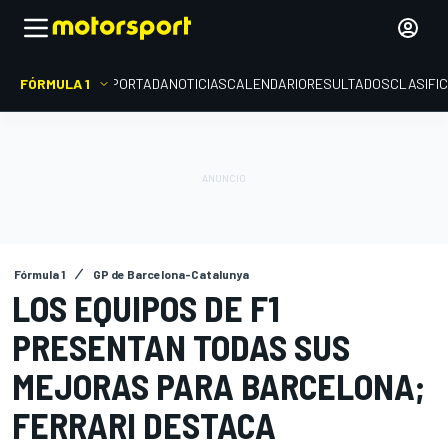
FÓRMULA 1
PORTADA
NOTICIAS
CALENDARIO
RESULTADOS
CLASIFI
Fórmula 1
GP de Barcelona-Catalunya
LOS EQUIPOS DE F1
PRESENTAN TODAS SUS
MEJORAS PARA BARCELONA;
FERRARI DESTACA