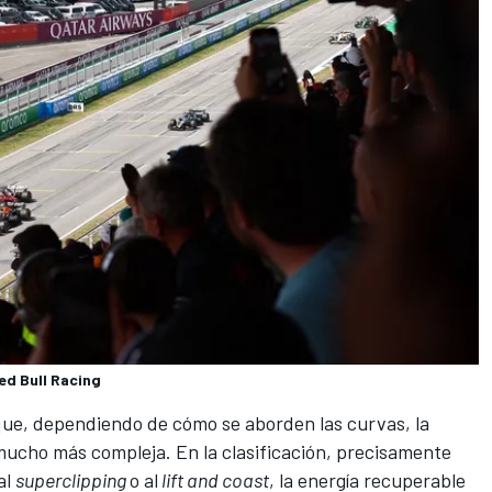
ed Bull Racing
 que, dependiendo de cómo se aborden las curvas, la
 mucho más compleja. En la clasificación, precisamente
al
superclipping
o al
lift and coast
, la energía recuperable