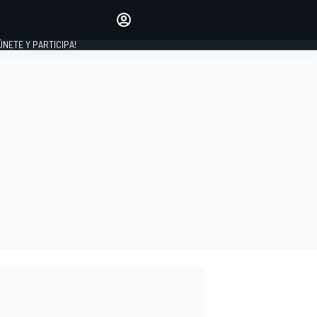
Haz que tu voz se escuche
comentando los artículos
 ÚNETE Y PARTICIPA!
INICIAR SESIÓN
EDICIÓN
ESPAÑA