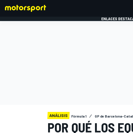
ENLACES DESTAC
FÓRMULA 1
MOTOG
ANÁLISIS
Fórmula 1
GP de Barcelona-Cata
POR QUÉ LOS EQ