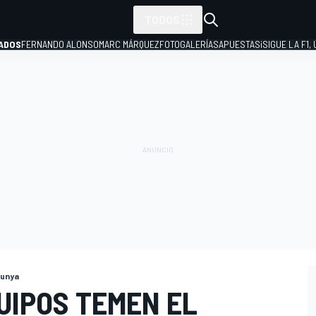
TODOS
ADOS
FERNANDO ALONSO
MARC MÁRQUEZ
FOTOGALERÍAS
APUESTAS
¡SIGUE LA F1,
P
lunya
UIPOS TEMEN EL