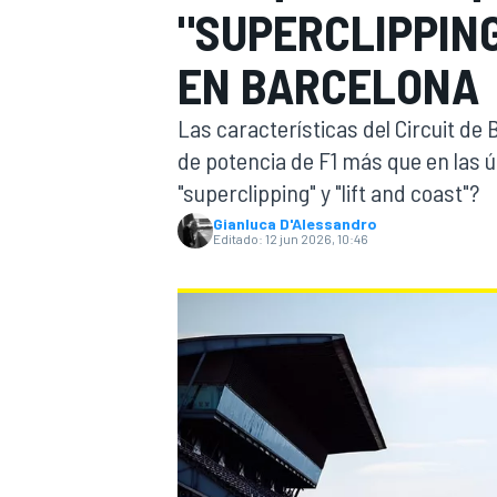
"SUPERCLIPPING
INDYCAR
WRC
EN BARCELONA
Las características del Circuit d
de potencia de F1 más que en las 
"superclipping" y "lift and coast"?
Gianluca D'Alessandro
Editado:
12 jun 2026, 10:46
WEC
FÓRMULA E