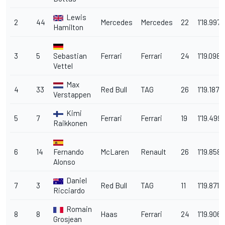
Lewis
2
44
Mercedes
Mercedes
22
1'18.997
Hamilton
3
5
Sebastian
Ferrari
Ferrari
24
1'19.098
Vettel
Max
4
33
Red Bull
TAG
26
1'19.187
Verstappen
Kimi
5
7
Ferrari
Ferrari
19
1'19.499
Raikkonen
6
14
Fernando
McLaren
Renault
26
1'19.858
Alonso
Daniel
7
3
Red Bull
TAG
11
1'19.871
Ricciardo
Romain
8
8
Haas
Ferrari
24
1'19.906
Grosjean