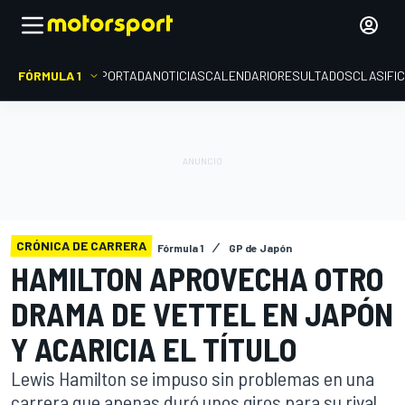
FÓRMULA 1
PORTADA
NOTICIAS
CALENDARIO
RESULTADOS
CLASIFI
CRÓNICA DE CARRERA
Fórmula 1
GP de Japón
HAMILTON APROVECHA OTRO
DRAMA DE VETTEL EN JAPÓN
Y ACARICIA EL TÍTULO
Lewis Hamilton se impuso sin problemas en una
carrera que apenas duró unos giros para su rival