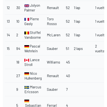
Jolyon
12
30
Renault
52
1 lap
1 vuelta
Palmer
Pierre
Toro
13
10
52
1 lap
1 vuelta
Gasly
Rosso
Stoffel
14
2
McLaren
52
1 lap
1 vuelta
Vandoorne
Pascal
2
15
94
Sauber
51
2 laps
Wehrlein
vueltas
Lance
18
Williams
45
Stroll
Nico
27
Renault
40
Hulkenberg
Marcus
9
Sauber
7
Ericsson
5
Sebastian
Ferrari
4