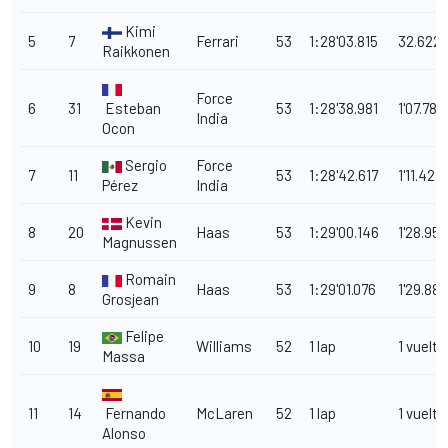
Kimi
5
7
Ferrari
53
1:28'03.815
32.622
Raikkonen
Force
6
31
Esteban
53
1:28'38.981
1'07.788
India
Ocon
Sergio
Force
7
11
53
1:28'42.617
1'11.424
Pérez
India
Kevin
8
20
Haas
53
1:29'00.146
1'28.953
Magnussen
Romain
9
8
Haas
53
1:29'01.076
1'29.883
Grosjean
Felipe
10
19
Williams
52
1 lap
1 vuelta
Massa
11
14
Fernando
McLaren
52
1 lap
1 vuelta
Alonso