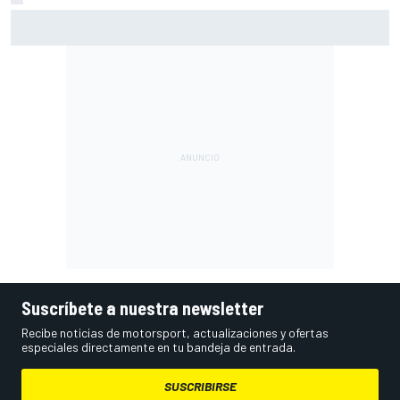
Vowles defiende el proyecto de Williams pese a sus pobres
resultados en 2026
Suscríbete a nuestra newsletter
Recibe noticias de motorsport, actualizaciones y ofertas
especiales directamente en tu bandeja de entrada.
SUSCRIBIRSE