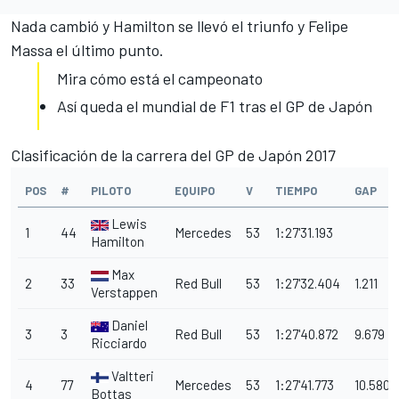
Nada cambió y Hamilton se llevó el triunfo y Felipe
Massa el último punto.
Mira cómo está el campeonato
Así queda el mundial de F1 tras el GP de Japón
Clasificación de la carrera del GP de Japón 2017
POS
#
PILOTO
EQUIPO
V
TIEMPO
GAP
Lewis
1
44
Mercedes
53
1:27'31.193
Hamilton
Max
2
33
Red Bull
53
1:27'32.404
1.211
Verstappen
Daniel
3
3
Red Bull
53
1:27'40.872
9.679
Ricciardo
Valtteri
4
77
Mercedes
53
1:27'41.773
10.580
Bottas