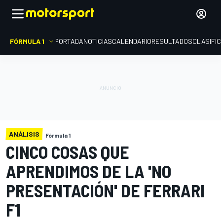
FÓRMULA 1
PORTADA
NOTICIAS
CALENDARIO
RESULTADOS
CLASIFI
ANÁLISIS
Fórmula 1
CINCO COSAS QUE
APRENDIMOS DE LA 'NO
PRESENTACIÓN' DE FERRARI
F1