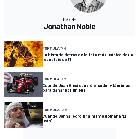
Más de
Jonathan Noble
FÓRMULA 1
7 d
La historia detrás de la foto más icónica de un
repostaje de F1
FÓRMULA 1
1 m
Cuando Jean Alesi superó el sudor y lágrimas
para ganar por fin en F1
FÓRMULA 1
2 m
Cuando Senna logró finalmente domar a 'El
león'