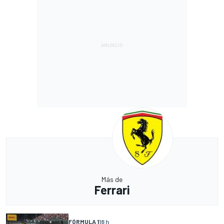
Más de
Ferrari
FÓRMULA 1
18 h