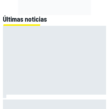
Últimas noticias
MotoGP en DIRECTO: la Práctica de Silverstone (Gran
Bretaña), con Live Timing