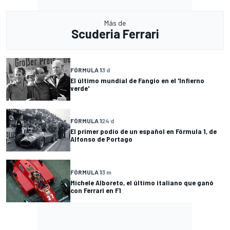
Más de
Scuderia Ferrari
FÓRMULA 1
3 d
El último mundial de Fangio en el 'Infierno
verde'
FÓRMULA 1
24 d
El primer podio de un español en Fórmula 1, de
Alfonso de Portago
FÓRMULA 1
3 m
Michele Alboreto, el último italiano que ganó
con Ferrari en F1