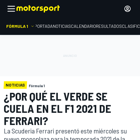
FÓRMULA 1
PORTADA
NOTICIAS
CALENDARIO
RESULTADOS
CLASIFI
NOTICIAS
Fórmula 1
¿POR QUÉ EL VERDE SE
CUELA EN EL F1 2021 DE
FERRARI?
La Scuderia Ferrari presentó este miércoles su
nuevo monoplaza para la temporada 2021 de la