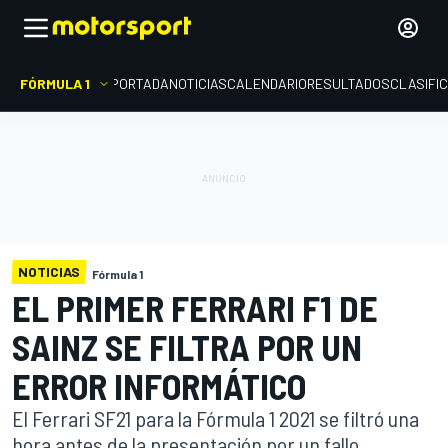
FÓRMULA 1
PORTADA
NOTICIAS
CALENDARIO
RESULTADOS
CLASIFI
NOTICIAS
Fórmula 1
EL PRIMER FERRARI F1 DE
SAINZ SE FILTRA POR UN
ERROR INFORMÁTICO
El Ferrari SF21 para la Fórmula 1 2021 se filtró una
hora antes de la presentación por un fallo