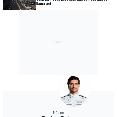
llama así
Más de