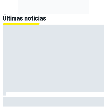
Últimas noticias
Bagnaia: "Este año no sé todo sobre mi moto, entro en
pista y simplemente piloto lo que tengo"