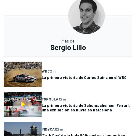
Más de
Sergio Lillo
WRC
2 m
La primera victoria de Carlos Sainz en el WRC
FÓRMULA 1
2 m
La primera victoria de Schumacher con Ferrari,
una exhibición en lluvia en Barcelona
INDYCAR
2 m
'Carb Day' de la Indy 500: qué es y por qué se