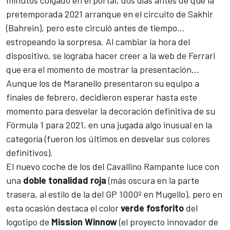
minutos colgado en el portal, dos días antes de que la
pretemporada 2021 arranque en el circuito de Sakhir
(Bahrein), pero este circuló antes de tiempo...
estropeando la sorpresa. Al cambiar la hora del
dispositivo, se lograba hacer creer a la web de Ferrari
que era el momento de mostrar la presentación...
Aunque los de Maranello
presentaron su equipo a
finales de febrero
, decidieron esperar hasta este
momento para desvelar la decoración definitiva de su
Fórmula 1 para 2021, en una jugada algo inusual en la
categoría (fueron los últimos en desvelar sus colores
definitivos).
El nuevo coche de los del Cavallino Rampante luce con
una
doble
tonalidad
roja
(más oscura en la parte
trasera,
al estilo de la del GP 1000º en Mugello),
pero en
esta ocasión destaca el color
verde
fosforito
del
logotipo de
Mission
Winnow
(el proyecto innovador de