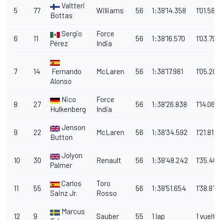
Valtteri
5
77
Williams
56
1:38'14.358
1'01.582
Bottas
Sergio
Force
6
11
56
1:38'16.570
1'03.79
Pérez
India
7
14
Fernando
McLaren
56
1:38'17.981
1'05.20
Alonso
Nico
Force
8
27
56
1:38'26.838
1'14.062
Hulkenberg
India
Jenson
9
22
McLaren
56
1:38'34.592
1'21.816
Button
Jolyon
10
30
Renault
56
1:38'48.242
1'35.46
Palmer
Carlos
Toro
11
55
56
1:38'51.654
1'38.878
Sainz Jr.
Rosso
Marcus
12
9
Sauber
55
1 lap
1 vuelta