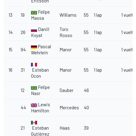
Ericsson
Felipe
13
19
Williams
55
1 lap
1 vuelta
Massa
Daniil
Toro
14
26
55
1 lap
1 vuelta
Kvyat
Rosso
Pascal
15
94
Manor
55
1 lap
1 vuelta
Wehrlein
16
31
Esteban
Manor
55
1 lap
1 vuelta
Ocon
Felipe
12
Sauber
46
Nasr
Lewis
44
Mercedes
40
Hamilton
21
Esteban
Haas
39
Gutiérrez