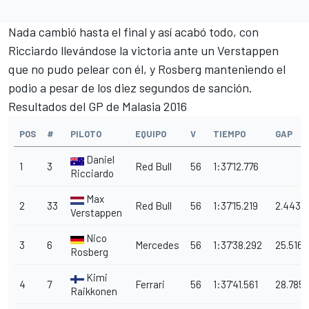
Nada cambió hasta el final y así acabó todo, con
Ricciardo llevándose la victoria ante un Verstappen
que no pudo pelear con él, y Rosberg manteniendo el
podio a pesar de los diez segundos de sanción.
Resultados del GP de Malasia 2016
POS
#
PILOTO
EQUIPO
V
TIEMPO
GAP
Daniel
1
3
Red Bull
56
1:37'12.776
Ricciardo
Max
2
33
Red Bull
56
1:37'15.219
2.443
Verstappen
Nico
3
6
Mercedes
56
1:37'38.292
25.516
Rosberg
Kimi
4
7
Ferrari
56
1:37'41.561
28.785
Raikkonen