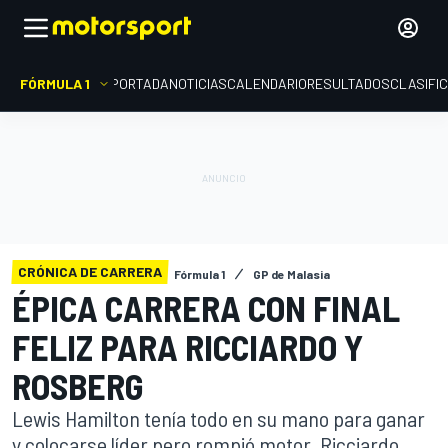
FÓRMULA 1
PORTADA
NOTICIAS
CALENDARIO
RESULTADOS
CLASIFI
CRÓNICA DE CARRERA
Fórmula 1
GP de Malasia
ÉPICA CARRERA CON FINAL
FELIZ PARA RICCIARDO Y
ROSBERG
Lewis Hamilton tenía todo en su mano para ganar
y colocarse líder pero rompió motor. Ricciardo