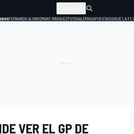
TODOS
ADOS
FERNANDO ALONSO
MARC MÁRQUEZ
FOTOGALERÍAS
APUESTAS
¡SIGUE LA F1,
P
DE VER EL GP DE