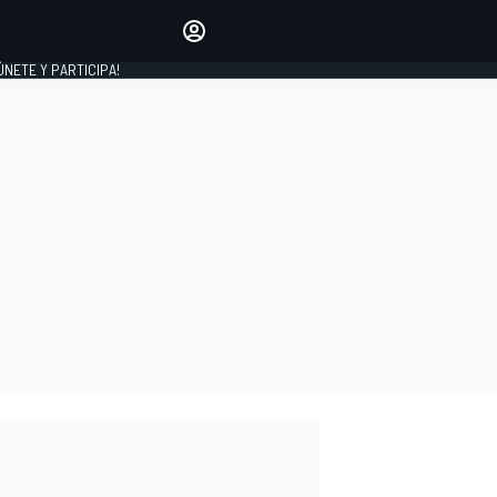
Haz que tu voz se escuche
comentando los artículos
 ÚNETE Y PARTICIPA!
INICIAR SESIÓN
EDICIÓN
ESPAÑA