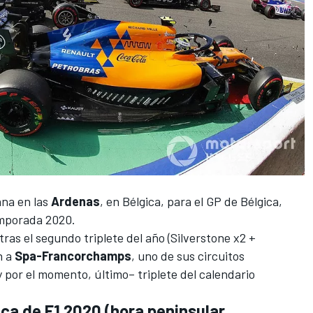
ana en las
Ardenas
, en Bélgica, para el
GP de Bélgica
,
emporada 2020.
as el segundo triplete del año (Silverstone x2 +
n a
Spa-Francorchamps
, uno de sus circuitos
y por el momento, último– triplete del
calendario
ica de F1 2020 (hora peninsular