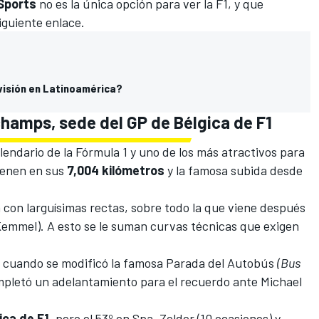
Sports
no es la única opción para ver la F1, y que
iguiente enlace.
visión en Latinoamérica?
champs, sede del GP de Bélgica de F1
alendario de la Fórmula 1 y uno de los más atractivos para
tienen en sus
7,004 kilómetros
y la famosa subida desde
a con larguísimas rectas, sobre todo la que viene después
 Kemmel). A esto se le suman curvas técnicas que exigen
, cuando se modificó la famosa Parada del Autobús
(Bus
letó un adelantamiento para el recuerdo ante Michael
ica de F1
, pero el 53º en Spa. Zolder (10 ocasiones) y