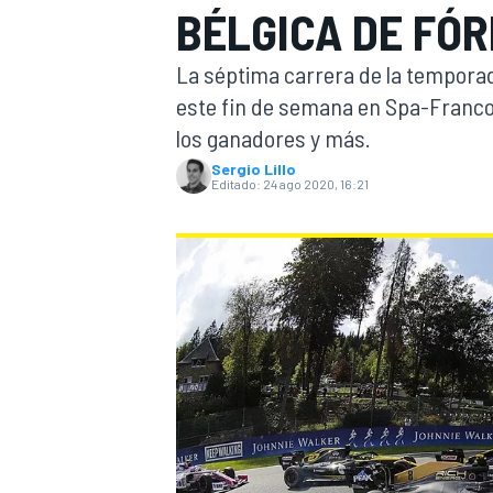
BÉLGICA DE FÓR
INDYCAR
WRC
La séptima carrera de la temporada
este fin de semana en Spa-Franco
los ganadores y más.
Sergio Lillo
Editado:
24 ago 2020, 16:21
WEC
FÓRMULA E