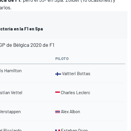
arios.
ctoria en la F1 en Spa
 GP de Bélgica 2020 de F1
PILOTO
is
Hamilton
Valtteri Bottas
tian Vettel
Charles Leclerc
Verstappen
Alex Albon
l Ricciardo
Esteban Ocon