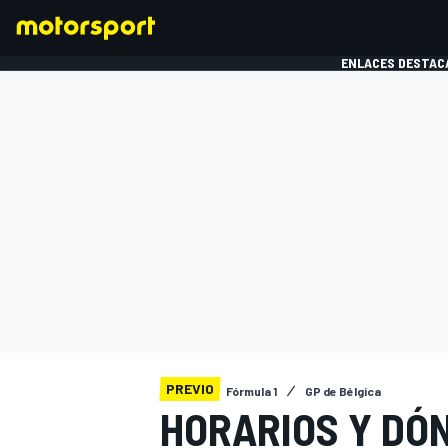
ENLACES DESTAC
FÓRMULA 1
MOTOG
PREVIO
Fórmula 1
GP de Bélgica
HORARIOS Y DÓN