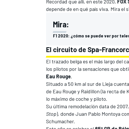
Recordad que allí, en este 2020,
FOX 
depende de en qué país viva. Mira el s
Mira:
F1 2020: ¿cómo se puede ver por tele
El circuito de Spa-Francor
El trazado belga es el más largo del c
los pilotos por la sensaciones que ob
Eau
Rouge
.
Situado a 50 km al sur de Lieja cuent
de Eau Rouge y Raidillon (la recta de
lo máximo de coche y piloto.
Su última remodelación data de 2007
Stop
)
,
donde Juan Pablo Montoya comp
Schumacher.
Este año se celebra el
65º GP de Bélg