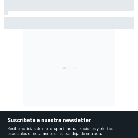
Vowles defiende el proyecto de Williams pese a sus pobres
resultados en 2026
Suscríbete a nuestra newsletter
Recibe noticias de motorsport, actualizaciones y ofertas
especiales directamente en tu bandeja de entrada.