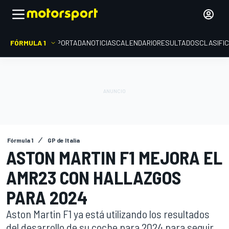
FÓRMULA 1
PORTADA
NOTICIAS
CALENDARIO
RESULTADOS
CLASIFI
Fórmula 1
GP de Italia
ASTON MARTIN F1 MEJORA EL
AMR23 CON HALLAZGOS
PARA 2024
Aston Martin F1 ya está utilizando los resultados
del desarrollo de su coche para 2024 para seguir