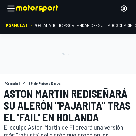
FÓRMULA 1
PORTADA
NOTICIAS
CALENDARIO
RESULTADOS
CLASIFI
Fórmula 1
GP de Países Bajos
ASTON MARTIN REDISEÑARÁ
SU ALERÓN "PAJARITA" TRAS
EL 'FAIL' EN HOLANDA
El equipo Aston Martin de F1 creará una versión
más "robusta" del alerón que probó en los