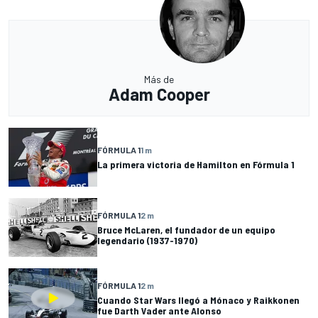
Más de
Adam Cooper
FÓRMULA 1
1 m
La primera victoria de Hamilton en Fórmula 1
FÓRMULA 1
2 m
Bruce McLaren, el fundador de un equipo
legendario (1937-1970)
FÓRMULA 1
2 m
Cuando Star Wars llegó a Mónaco y Raikkonen
fue Darth Vader ante Alonso