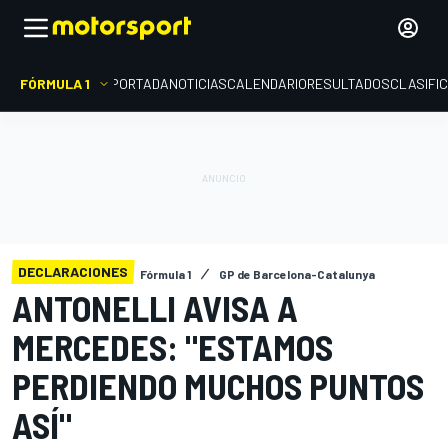
FÓRMULA 1
PORTADA
NOTICIAS
CALENDARIO
RESULTADOS
CLASIFI
DECLARACIONES
Fórmula 1
GP de Barcelona-Catalunya
ANTONELLI AVISA A
MERCEDES: "ESTAMOS
PERDIENDO MUCHOS PUNTOS
ASÍ"