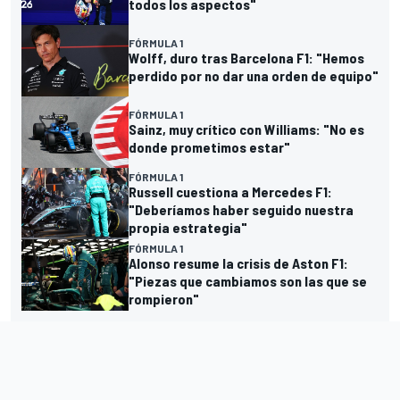
todos los aspectos"
FÓRMULA 1
Wolff, duro tras Barcelona F1: "Hemos
perdido por no dar una orden de equipo"
FÓRMULA 1
Sainz, muy crítico con Williams: "No es
donde prometimos estar"
FÓRMULA 1
Russell cuestiona a Mercedes F1:
"Deberíamos haber seguido nuestra
propia estrategia"
FÓRMULA 1
Alonso resume la crisis de Aston F1:
"Piezas que cambiamos son las que se
rompieron"