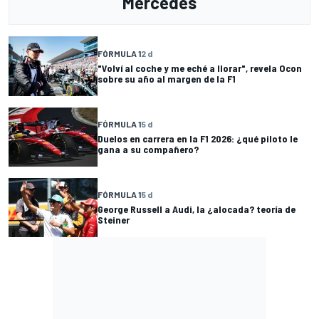
Mercedes
FÓRMULA 1
2 d
"Volví al coche y me eché a llorar", revela Ocon
sobre su año al margen de la F1
FÓRMULA 1
5 d
Duelos en carrera en la F1 2026: ¿qué piloto le
gana a su compañero?
FÓRMULA 1
5 d
George Russell a Audi, la ¿alocada? teoría de
Steiner