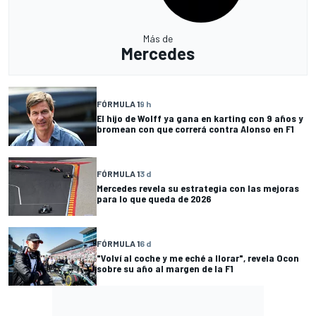
Más de
Mercedes
FÓRMULA 1
9 h
El hijo de Wolff ya gana en karting con 9 años y
bromean con que correrá contra Alonso en F1
FÓRMULA 1
3 d
Mercedes revela su estrategia con las mejoras
para lo que queda de 2026
FÓRMULA 1
6 d
"Volví al coche y me eché a llorar", revela Ocon
sobre su año al margen de la F1