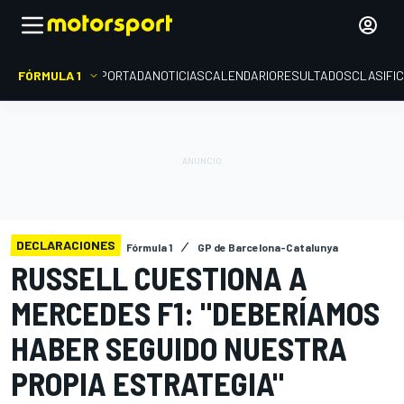
FÓRMULA 1
PORTADA
NOTICIAS
CALENDARIO
RESULTADOS
CLASIFI
DECLARACIONES
Fórmula 1
GP de Barcelona-Catalunya
RUSSELL CUESTIONA A
MERCEDES F1: "DEBERÍAMOS
HABER SEGUIDO NUESTRA
PROPIA ESTRATEGIA"