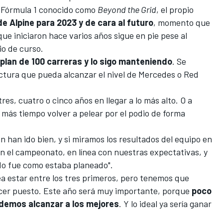
a
Fórmula 1
conocido como
Beyond the Grid
, el propio
de Alpine para 2023 y de cara al futuro
, momento que
ue iniciaron hace varios años sigue en pie pese al
io de curso.
plan de 100 carreras y lo sigo manteniendo
.
Se
ctura que pueda alcanzar el nivel de
Mercedes
o
Red
res, cuatro o cinco años en llegar a lo más alto. O a
n más tiempo volver a pelear por el podio de forma
n han ido bien, y si miramos los resultados del equipo en
n el campeonato, en línea con nuestras expectativas, y
do fue como estaba planeado".
a estar entre los tres primeros, pero tenemos que
rcer puesto. Este año será muy importante, porque
poco
emos alcanzar a los mejores
. Y lo ideal ya sería ganar