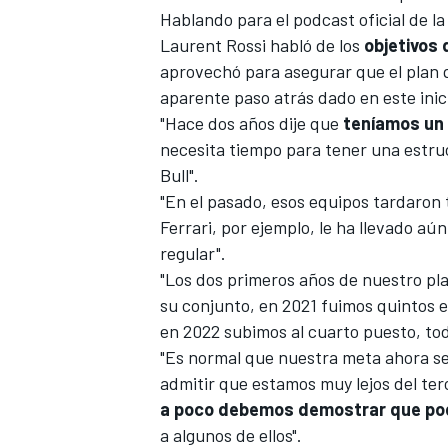
Hablando para el podcast oficial de l
Laurent Rossi habló de los
objetivos 
aprovechó para asegurar que el plan q
aparente paso atrás dado en este inic
"Hace dos años dije que
teníamos un 
necesita tiempo para tener una estru
Bull
".
"En el pasado, esos equipos tardaron t
Ferrari
, por ejemplo, le ha llevado aú
regular".
"Los dos primeros años de nuestro pla
su conjunto, en 2021 fuimos quintos e
en 2022 subimos al cuarto puesto, to
"Es normal que nuestra meta ahora se
admitir que estamos muy lejos del te
a poco debemos demostrar que pod
a algunos de ellos".