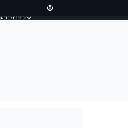
Haz que tu voz se escuche
comentando los artículos
 ÚNETE Y PARTICIPA!
INICIAR SESIÓN
EDICIÓN
ESPAÑA