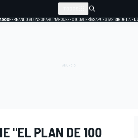
TODOS
ADOS
FERNANDO ALONSO
MARC MÁRQUEZ
FOTOGALERÍAS
APUESTAS
¡SIGUE LA F1,
P
E "EL PLAN DE 100