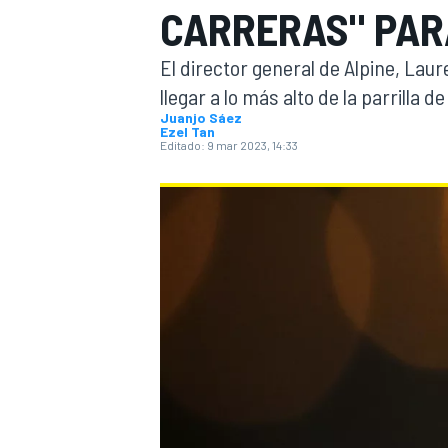
CARRERAS" PAR
INDYCAR
WRC
El director general de Alpine, Laur
llegar a lo más alto de la parrilla de
Juanjo Sáez
Ezel Tan
Editado:
9 mar 2023, 14:33
WEC
FÓRMULA E