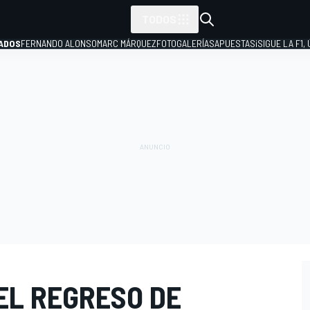
TODOS
ADOS
FERNANDO ALONSO
MARC MÁRQUEZ
FOTOGALERÍAS
APUESTAS
¡SIGUE LA F1,
P
EL REGRESO DE