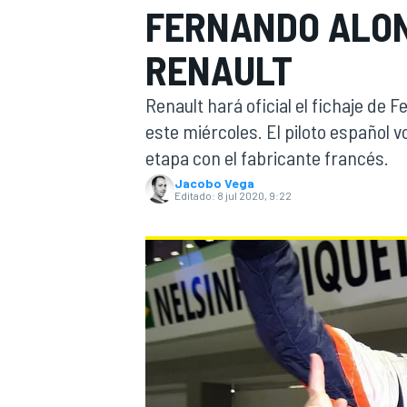
FERNANDO ALONS
INDYCAR
WRC
RENAULT
Renault hará oficial el fichaje de
este miércoles. El piloto español v
etapa con el fabricante francés.
Jacobo Vega
Editado:
8 jul 2020, 9:22
WEC
FÓRMULA E