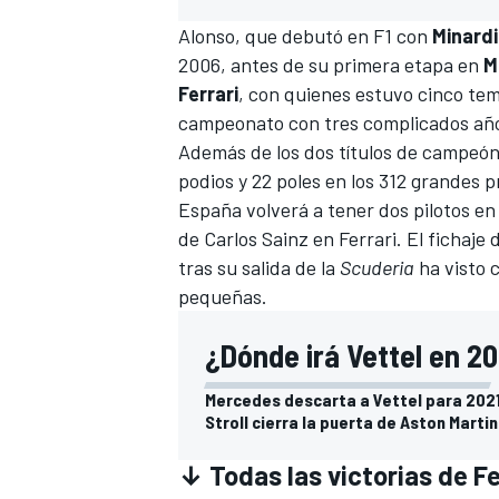
Alonso, que debutó en F1 con
Minardi
2006, antes de su primera etapa en
M
Ferrari
, con quienes estuvo cinco tem
campeonato con tres complicados año
Además de los dos títulos de campeón 
podios y 22 poles en los 312 grandes 
España volverá a tener dos pilotos en
de
Carlos Sainz en Ferrari
. El fichaje
tras su
salida de la
Scuderia
ha visto 
MÁS CATEGORÍAS
pequeñas.
¿Dónde irá Vettel en 20
Mercedes descarta a Vettel para 2021
Stroll cierra la puerta de Aston Martin
↓ Todas las victorias de F