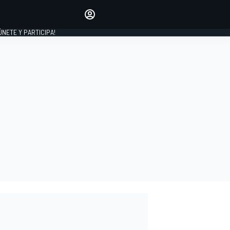
Haz que tu voz se escuche
comentando los artículos
 ÚNETE Y PARTICIPA!
INICIAR SESIÓN
EDICIÓN
ESPAÑA