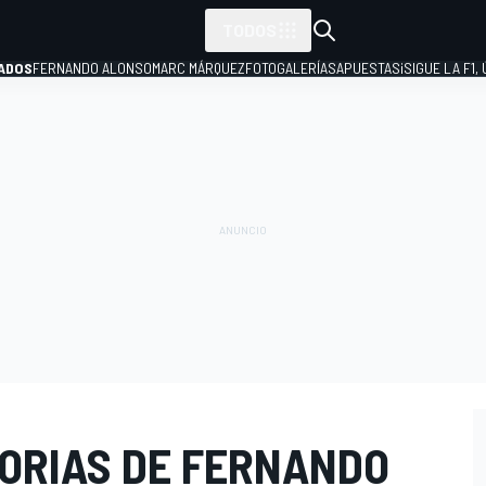
TODOS
ADOS
FERNANDO ALONSO
MARC MÁRQUEZ
FOTOGALERÍAS
APUESTAS
¡SIGUE LA F1,
P
TORIAS DE FERNANDO