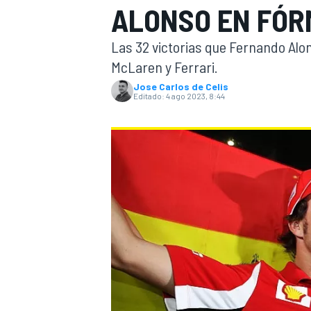
ALONSO EN FÓRM
INDYCAR
WRC
Las 32 victorias que Fernando Alo
McLaren y Ferrari.
Jose Carlos de Celis
Editado:
4 ago 2023, 8:44
WEC
FÓRMULA E