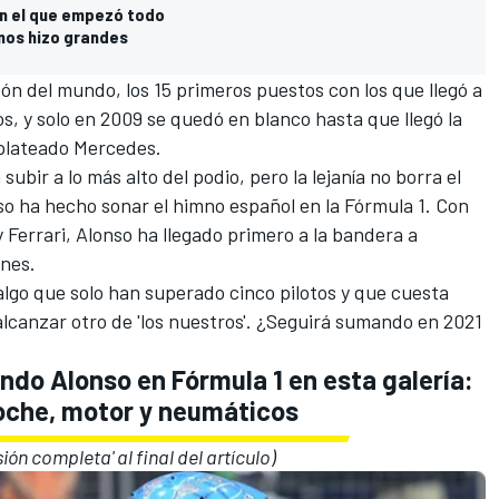
en el que empezó todo
nos hizo grandes
n del mundo, los 15 primeros puestos con los que llegó a
, y solo en 2009 se quedó en blanco hasta que llegó la
 plateado
Mercedes
.
ubir a lo más alto del podio, pero la lejanía no borra el
so ha hecho sonar el himno español en la
Fórmula 1
. Con
y
Ferrari
, Alonso ha llegado primero a la bandera a
nes.
algo que solo han superado cinco pilotos y que cuesta
lcanzar otro de 'los nuestros'. ¿Seguirá sumando en
2021
ndo Alonso en Fórmula 1 en esta galería:
 coche, motor y neumáticos
sión completa' al final del artículo)