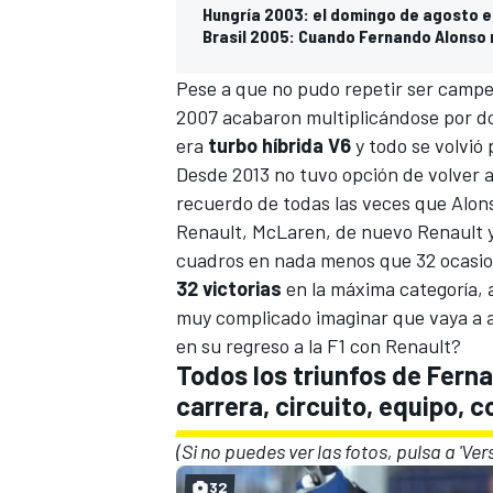
Hungría 2003: el domingo de agosto 
Brasil 2005: Cuando Fernando Alonso 
Pese a que no pudo repetir ser campeó
2007 acabaron multiplicándose por dos
era
turbo híbrida V6
y todo se volvió
Desde 2013 no tuvo opción de volver a s
recuerdo de todas las veces que Alon
Renault
,
McLaren
, de nuevo Renault 
cuadros en nada menos que 32 ocasio
32 victorias
en la máxima categoría, 
muy complicado imaginar que vaya a a
en su regreso a la F1 con Renault
?
Todos los triunfos de Ferna
carrera, circuito, equipo,
(Si no puedes ver las fotos, pulsa a 'Ver
32