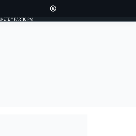
Haz que tu voz se escuche
comentando los artículos
 ÚNETE Y PARTICIPA!
INICIAR SESIÓN
EDICIÓN
ESPAÑA