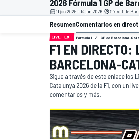
2026 Fórmula 1 GP de Ba
|
11 jun 2026 - 14 jun 2026
Circuit de Ba
INDYCAR
WRC
Resumen
Comentarios en direc
LIVE TEXT
Fórmula 1
GP de Barcelona-Cat
F1 EN DIRECTO: 
BARCELONA-CA
Sigue a través de este enlace los L
Catalunya 2026 de la F1, con un liv
comentarios y más.
WEC
FÓRMULA E