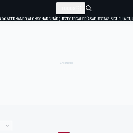
TODOS
ADOS
FERNANDO ALONSO
MARC MÁRQUEZ
FOTOGALERÍAS
APUESTAS
¡SIGUE LA F1,
P