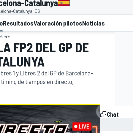
rcelona-Catalunya
rcelona-Catalunya, ES
to
Resultados
Valoración pilotos
Noticias
alunya
LA FP2 DEL GP DE
TALUNYA
ibres 1 y Libres 2 del GP de Barcelona-
e timing de tiempos en directo,
Chat