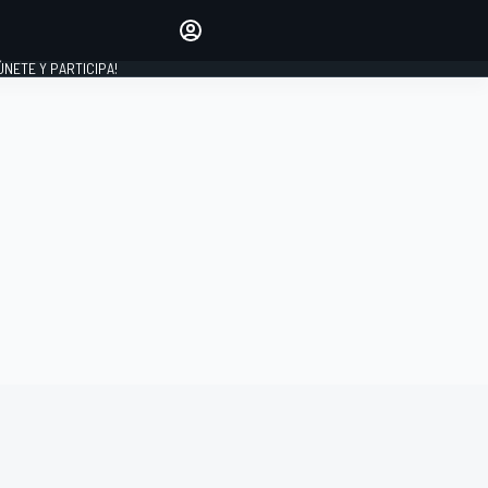
Haz que tu voz se escuche
comentando los artículos
 ÚNETE Y PARTICIPA!
INICIAR SESIÓN
EDICIÓN
ESPAÑA