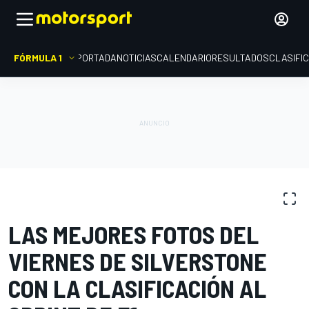
FÓRMULA 1
PORTADA
NOTICIAS
CALENDARIO
RESULTADOS
CLASIFI
GALERÍAS DE FOTOS
Fórmula 1
GP de Gran Bretaña
LAS MEJORES FOTOS DEL
VIERNES DE SILVERSTONE
CON LA CLASIFICACIÓN AL