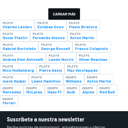
CARGAR MÁS
PILOTO
PILOTO
PILOTO
Charles Leclerc
Esteban Ocon
Flavio Briatore
PILOTO
PILOTO
PILOTO
Oscar Piastri
Fernando Alonso
Aston Martin
PILOTO
PILOTO
PILOTO
Gabriel Bortoleto
George Russell
Franco Colapinto
PILOTO
PILOTO
PILOTO
Andrea Kimi Antonelli
Lando Norris
Oliver Bearman
PILOTO
PILOTO
PILOTO
Nico Hulkenberg
Pierre Gasly
Max Verstappen
PILOTO
PILOTO
EQUIPO
EQUIPO
Isack Hadjar
Lewis Hamilton
Williams
Aston Martin
EQUIPO
EQUIPO
EQUIPO
EQUIPO
EQUIPO
EQUIPO
Mercedes
McLaren
Haas F1
Audi
Alpine
Red Bull
EQUIPO
Ferrari
Suscríbete a nuestra newsletter
Recibe noticias de motorsport, actualizaciones y ofertas