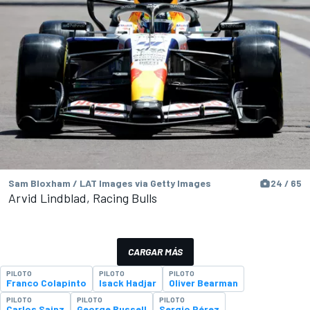
Sam Bloxham / LAT Images via Getty Images
24 / 65
Arvid Lindblad, Racing Bulls
CARGAR MÁS
PILOTO
PILOTO
PILOTO
Franco Colapinto
Isack Hadjar
Oliver Bearman
PILOTO
PILOTO
PILOTO
Carlos Sainz
George Russell
Sergio Pérez