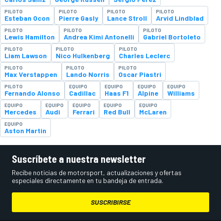
PILOTO
PILOTO
PILOTO
PILOTO
Esteban Ocon
Pierre Gasly
Lance Stroll
Arvid Lindblad
PILOTO
PILOTO
PILOTO
Lewis Hamilton
Andrea Kimi Antonelli
Gabriel Bortoleto
PILOTO
PILOTO
PILOTO
Liam Lawson
Nico Hulkenberg
Charles Leclerc
PILOTO
PILOTO
PILOTO
Max Verstappen
Lando Norris
Oscar Piastri
PILOTO
EQUIPO
EQUIPO
EQUIPO
EQUIPO
Fernando Alonso
Cadillac
Haas F1
Alpine
Williams
EQUIPO
EQUIPO
EQUIPO
EQUIPO
EQUIPO
Mercedes
Audi
Ferrari
Red Bull
McLaren
EQUIPO
Aston Martin
Suscríbete a nuestra newsletter
Recibe noticias de motorsport, actualizaciones y ofertas
especiales directamente en tu bandeja de entrada.
SUSCRIBIRSE