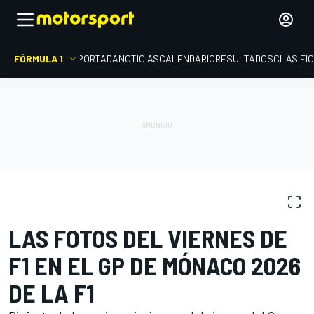
FÓRMULA 1
PORTADA
NOTICIAS
CALENDARIO
RESULTADOS
CLASIFI
GALERÍAS DE FOTOS
Fórmula 1
GP de Mónaco
LAS FOTOS DEL VIERNES DE
F1 EN EL GP DE MÓNACO 2026
DE LA F1