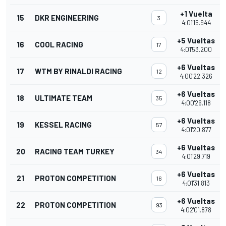
+1 Vuelta
15
DKR ENGINEERING
3
4:01'15.944
+5 Vueltas
16
COOL RACING
17
4:01'53.200
+6 Vueltas
17
WTM BY RINALDI RACING
12
4:00'22.326
+6 Vueltas
18
ULTIMATE TEAM
35
4:00'26.118
+6 Vueltas
19
KESSEL RACING
57
4:01'20.877
+6 Vueltas
20
RACING TEAM TURKEY
34
4:01'29.719
+6 Vueltas
21
PROTON COMPETITION
16
4:01'31.813
+6 Vueltas
22
PROTON COMPETITION
93
4:02'01.878