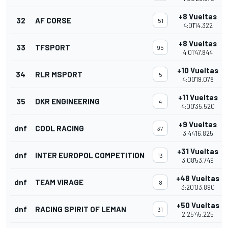
+8 Vueltas
32
AF CORSE
51
4:01'14.322
+8 Vueltas
33
TFSPORT
95
4:01'47.844
+10 Vueltas
34
RLR MSPORT
5
4:00'19.078
+11 Vueltas
35
DKR ENGINEERING
4
4:00'35.520
+9 Vueltas
dnf
COOL RACING
37
3:44'16.825
+31 Vueltas
dnf
INTER EUROPOL COMPETITION
13
3:08'53.749
+48 Vueltas
dnf
TEAM VIRAGE
8
3:20'03.890
+50 Vueltas
dnf
RACING SPIRIT OF LEMAN
31
2:25'45.225