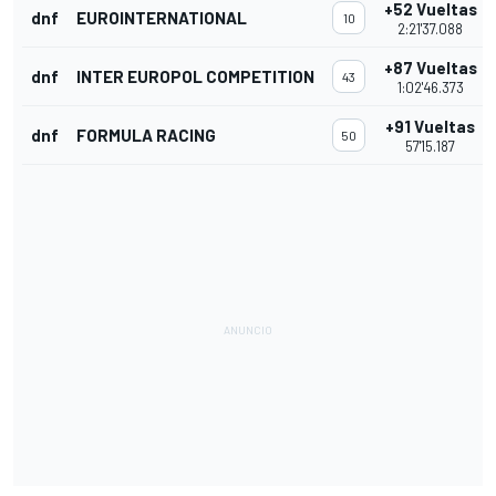
+52 Vueltas
dnf
EUROINTERNATIONAL
10
2:21'37.088
+87 Vueltas
dnf
INTER EUROPOL COMPETITION
43
1:02'46.373
+91 Vueltas
dnf
FORMULA RACING
50
57'15.187