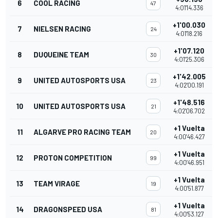
6
COOL RACING
47
4:01'14.336
+1'00.030
7
NIELSEN RACING
24
4:01'18.216
+1'07.120
8
DUQUEINE TEAM
30
4:01'25.306
+1'42.005
9
UNITED AUTOSPORTS USA
23
4:02'00.191
+1'48.516
10
UNITED AUTOSPORTS USA
21
4:02'06.702
+1 Vuelta
11
ALGARVE PRO RACING TEAM
20
4:00'46.427
+1 Vuelta
12
PROTON COMPETITION
99
4:00'46.951
+1 Vuelta
13
TEAM VIRAGE
19
4:00'51.877
+1 Vuelta
14
DRAGONSPEED USA
81
4:00'53.127