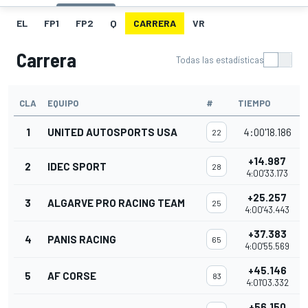
EL
FP1
FP2
Q
CARRERA
VR
Carrera
Todas las estadísticas
CLA
EQUIPO
#
TIEMPO
1
UNITED AUTOSPORTS USA
4:00'18.186
22
+14.987
2
IDEC SPORT
28
4:00'33.173
+25.257
3
ALGARVE PRO RACING TEAM
25
4:00'43.443
+37.383
4
PANIS RACING
65
4:00'55.569
+45.146
5
AF CORSE
83
4:01'03.332
+56.150