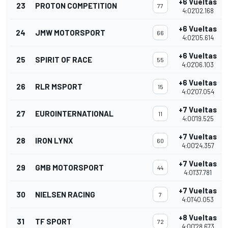
+6 Vueltas
23
PROTON COMPETITION
77
4:02'02.168
+6 Vueltas
24
JMW MOTORSPORT
66
4:02'05.614
+6 Vueltas
25
SPIRIT OF RACE
55
4:02'06.103
+6 Vueltas
26
RLR MSPORT
15
4:02'07.054
+7 Vueltas
27
EUROINTERNATIONAL
11
4:00'19.525
+7 Vueltas
28
IRON LYNX
60
4:00'24.357
+7 Vueltas
29
GMB MOTORSPORT
44
4:01'37.781
+7 Vueltas
30
NIELSEN RACING
7
4:01'40.053
+8 Vueltas
31
TF SPORT
72
4:00'28.673