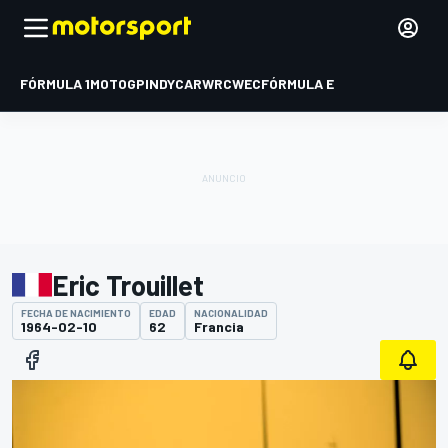
FÓRMULA 1
MOTOGP
INDYCAR
WRC
WEC
FÓRMULA E
Eric Trouillet
FECHA DE NACIMIENTO
EDAD
NACIONALIDAD
1964-02-10
62
Francia