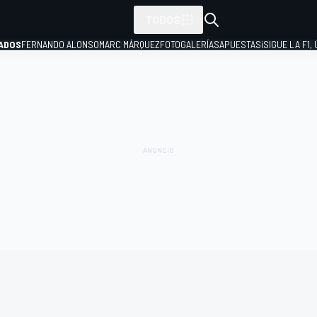
TODOS
ADOS
FERNANDO ALONSO
MARC MÁRQUEZ
FOTOGALERÍAS
APUESTAS
¡SIGUE LA F1,
P