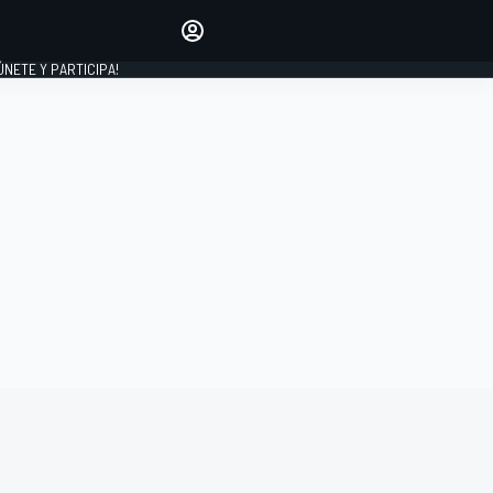
Haz que tu voz se escuche
comentando los artículos
 ÚNETE Y PARTICIPA!
INICIAR SESIÓN
EDICIÓN
ESPAÑA