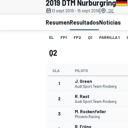
2019 DTM Nurburgring
|
13 sept 2019 - 15 sept 2019
, DE
INDYCAR
WRC
Resumen
Resultados
Noticias
EL
FP1
FP2
Q1
PARRILLA 1
Q2
CLA
PILOTO
J. Green
1
Audi Sport Team Rosberg
R. Rast
2
WEC
FÓRMULA E
Audi Sport Team Rosberg
M. Rockenfeller
3
Phoenix Racing
R. Frijns