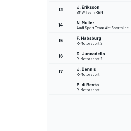
J. Eriksson
13
BMW Team RBM
N. Muller
14
Audi Sport Team Abt Sportsline
F. Habsburg
15
R-Motorsport 2
D. Juncadella
16
R-Motorsport 2
J. Dennis
17
R-Motorsport
P. di Resta
R-Motorsport