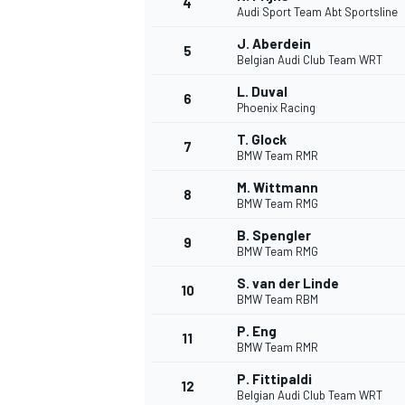
4
Audi Sport Team Abt Sportsline
J. Aberdein
5
Belgian Audi Club Team WRT
L. Duval
6
Phoenix Racing
T. Glock
7
BMW Team RMR
M. Wittmann
8
BMW Team RMG
B. Spengler
9
BMW Team RMG
S. van der Linde
10
BMW Team RBM
P. Eng
11
BMW Team RMR
P. Fittipaldi
12
Belgian Audi Club Team WRT