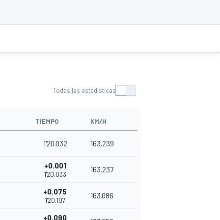
Todas las estadísticas
TIEMPO
KM/H
1'20.032
163.239
+0.001
163.237
1'20.033
+0.075
163.086
1'20.107
+0.090