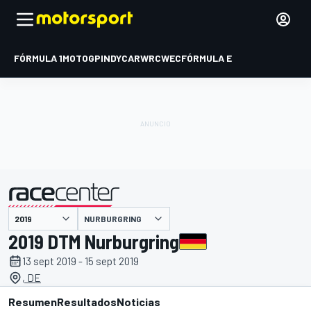
FÓRMULA 1
MOTOGP
INDYCAR
WRC
WEC
FÓRMULA E
NURBURGRING
presentado por
2019 DTM Nurburgring
13 sept 2019 - 15 sept 2019
, DE
Resumen
Resultados
Noticias