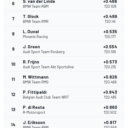
S. van der Linde
+0.466
6
BMW Team RBM
1'20.108
T. Glock
+0.499
7
BMW Team RMR
1'20.141
L. Duval
+0.535
8
Phoenix Racing
1'20.177
J. Green
+0.554
9
Audi Sport Team Rosberg
1'20.196
R. Frijns
+0.573
10
Audi Sport Team Abt Sportsline
1'20.215
M. Wittmann
+0.826
11
BMW Team RMG
1'20.468
P. Fittipaldi
+0.843
12
Belgian Audi Club Team WRT
1'20.485
P. di Resta
+0.860
13
R-Motorsport
1'20.502
J. Eriksson
+0.917
14
BMW Team RBM
1'20.559