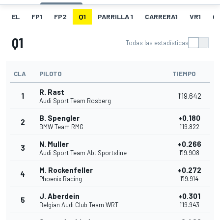
EL
FP1
FP2
Q1
PARRILLA 1
CARRERA1
VR1
Q
Q1
Todas las estadísticas
CLA
PILOTO
TIEMPO
R. Rast
1
1'19.642
Audi Sport Team Rosberg
B. Spengler
+0.180
2
BMW Team RMG
1'19.822
N. Muller
+0.266
3
Audi Sport Team Abt Sportsline
1'19.908
M. Rockenfeller
+0.272
4
Phoenix Racing
1'19.914
J. Aberdein
+0.301
5
Belgian Audi Club Team WRT
1'19.943