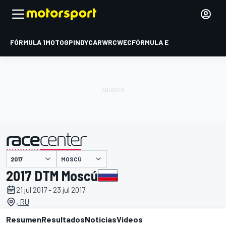
FÓRMULA 1
MOTOGP
INDYCAR
WRC
WEC
FÓRMULA E
MOSCÚ
presentado por
2017 DTM Moscú
21 jul 2017 - 23 jul 2017
, RU
Resumen
Resultados
Noticias
Videos