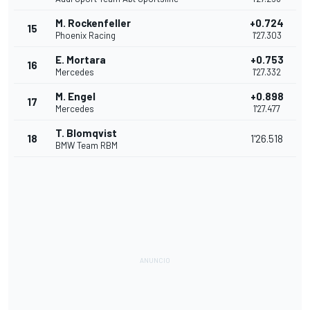
M. Rockenfeller
+0.724
15
Phoenix Racing
1'27.303
E. Mortara
+0.753
16
Mercedes
1'27.332
M. Engel
+0.898
17
Mercedes
1'27.477
T. Blomqvist
18
1'26.518
BMW Team RBM