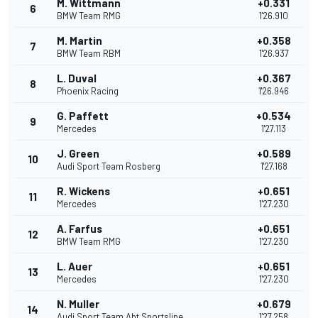
M. Wittmann
+0.331
6
BMW Team RMG
1'26.910
M. Martin
+0.358
7
BMW Team RBM
1'26.937
L. Duval
+0.367
8
Phoenix Racing
1'26.946
G. Paffett
+0.534
9
Mercedes
1'27.113
J. Green
+0.589
10
Audi Sport Team Rosberg
1'27.168
R. Wickens
+0.651
11
Mercedes
1'27.230
A. Farfus
+0.651
12
BMW Team RMG
1'27.230
L. Auer
+0.651
13
Mercedes
1'27.230
N. Muller
+0.679
14
Audi Sport Team Abt Sportsline
1'27.258