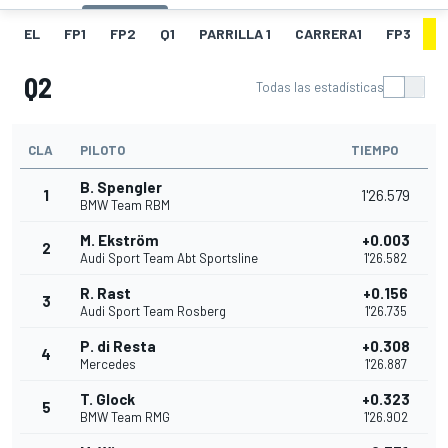
EL
FP1
FP2
Q1
PARRILLA 1
CARRERA1
FP3
Q
Q2
Todas las estadísticas
CLA
PILOTO
TIEMPO
B. Spengler
1
1'26.579
BMW Team RBM
M. Ekström
+0.003
2
Audi Sport Team Abt Sportsline
1'26.582
R. Rast
+0.156
3
Audi Sport Team Rosberg
1'26.735
P. di Resta
+0.308
4
Mercedes
1'26.887
T. Glock
+0.323
5
BMW Team RMG
1'26.902